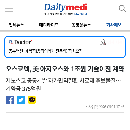
이름
비밀번호
전체뉴스
메디라이프
동영상뉴스
기사제보
[서울아산병원] 2026년 하반기 인턴 모집
[영남대학교의료원] 마취통증의학과 임기제 임상의사 채용
의사 채용
[충남대학교병원] 소아청소년과(소아응급전담) 계약직 의사 공개채용
[동부병원] 계약직(응급의학과 전문의) 직원모집
[이대목동병원] 하반기 전공의(레지던트1년차) 모집
오스코텍, 美 아지오스와 1조원 기술이전 계약
[서울아산병원] 2026년 하반기 인턴 모집
[영남대학교의료원] 마취통증의학과 임기제 임상의사 채용
제노스코 공동개발 자가면역질환 치료제 후보물질…
계약금 375억원
기사입력 2026.06.01 17:46