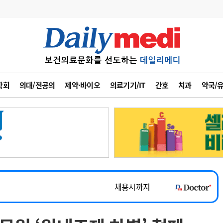
변경
사고
수첩
학회
의대/전공의
제약·바이오
의료기기/IT
간호
치과
약국/
계
6
관리급여 실시
7
지필공 지원책
~2026-08-31
8
수련환경 개선
채용시까지
9
의과대학 입시
 공개채용
채용시까지
10
약가인하
유권해석
정책/통계
공시
채용시까지
~2026-08-15