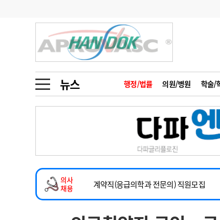
기부
모집
메디인포
인사
부음
오피니언
칼럼
건강정보
금주의 검색어
인물
초대석
피플
뉴스
행정/법률
의원/병원
학술/
1
의사인력 수급 추
동영상뉴스
2
성분명 처방
2026년 하반기 인턴 모집
포토뉴스
포토뉴스
3
AI의료
마취통증의학과 임기제 임상의사 채용
4
전공의 모집 결과
메디 Hospital
지역병원
중소병원
소아청소년과(소아응급전담) 계약직 의사
5
의사국시 합격률
의사
인포메이션
행정처분
판례
계약직(응급의학과 전문의) 직원모집
채용
하반기 전공의(레지던트1년차) 모집
학회·연수강좌
학회/연수강좌
행사