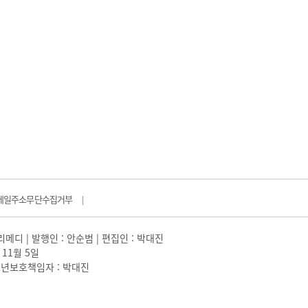
메일주소무단수집거부
|
일리메디 | 발행인 : 안순범 | 편집인 : 박대진
 11월 5일
 |청소년보호책임자 : 박대진