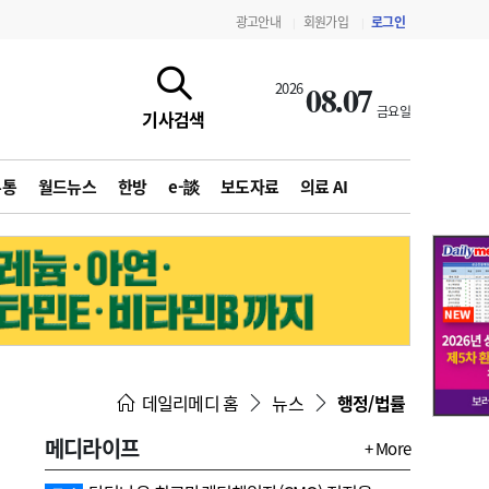
광고안내
회원가입
로그인
|
|
08.07
2026
금요일
기사검색
유통
월드뉴스
한방
e-談
보도자료
의료 AI
지침·기준·평가
약제급여 심사 결과
데일리메디 홈
뉴스
행정/법률
메디라이프
+ More