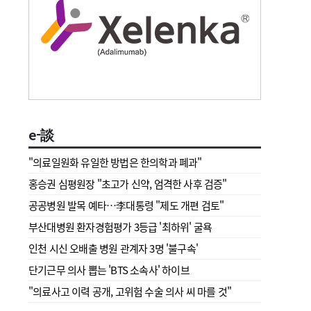
e-談
"의료일원화 유일한 방법은 한의학과 폐과"
홍승권 심평원장 " 초고가 신약, 엄격한 사후 검증"
공공병원 발목 예타…李대통령 "제도 개편 검토"
부산대병원 환자경험평가 3등급 '최하위' 굴욕
인천 시신 오배출 병원 관계자 3명 '불구속'
단기근무 의사 뽑는 'BTS 소속사' 하이브
"의료사고 이력 공개, 고위험 수술 의사 씨 마를 것"