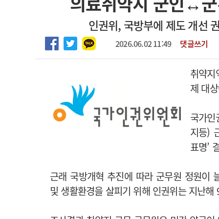
의료취약지 군인↔군무
2026년 하반기 인턴 모집
고객센터
회사소개
법적고지
인권위, 국방부에 제도 개선 
마취통증의학과 임기제 임상의사 채용
2026.06.02 11:49
댓글쓰기
취약지
제 대상
국가인
지등) 
표명’ 
근래 국방개혁 추진에 따라 군무원 정원이 
및 생활환경을 살피기 위해 인권위는 지난해 