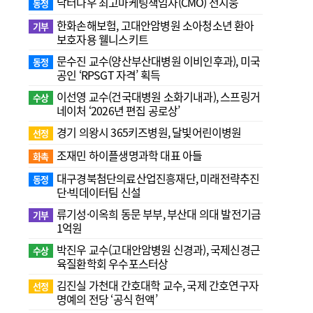
닥터나우 최고마케팅책임자(CMO) 전지웅
동정
한화손해보험, 고대안암병원 소아청소년 환아
기부
보호자용 웰니스키트
문수진 교수( 양산부산대병원 이비인후과), 미국
동정
공인 ‘RPSGT 자격’ 획득
이선영 교수(건국대병원 소화기내과), 스프링거
수상
네이처 ‘2026년 편집 공로상’
경기 의왕시 365키즈병원, 달빛어린이병원
선정
조재민 하이플생명과학 대표 아들
화촉
대구경북첨단의료산업진흥재단, 미래전략추진
동정
단·빅데이터팀 신설
류기성·이옥희 동문 부부, 부산대 의대 발전기금
기부
1억원
박진우 교수(고대안암병원 신경과), 국제신경근
수상
육질환학회 우수포스터상
김진실 가천대 간호대학 교수, 국제 간호연구자
선정
명예의 전당 ‘공식 헌액’