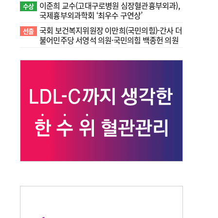
이준희 교수(고대구로병원 심장혈관흉부외과),
수상
국제흉부외과학회 ‘최우수 구연상’
국회 보건복지위원장 이만희(국민의힘)-간사 더
선출
불어민주당 서영석 의원·국민의힘 백종헌 의원