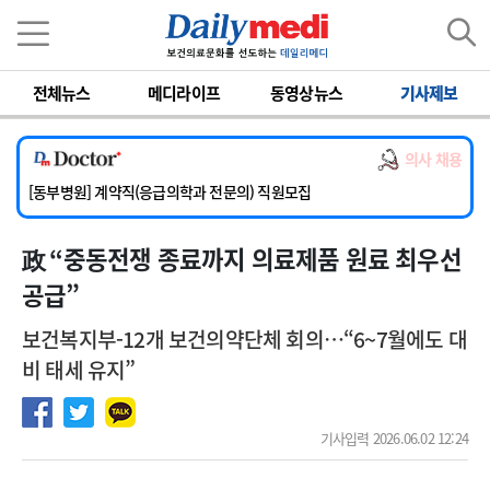
이름
비밀번호
전체뉴스
메디라이프
동영상뉴스
기사제보
[서울아산병원] 2026년 하반기 인턴 모집
[영남대학교의료원] 마취통증의학과 임기제 임상의사 채용
의사 채용
[충남대학교병원] 소아청소년과(소아응급전담) 계약직 의사 공개채용
[동부병원] 계약직(응급의학과 전문의) 직원모집
[이대목동병원] 하반기 전공의(레지던트1년차) 모집
政 “중동전쟁 종료까지 의료제품 원료 최우선
[서울아산병원] 2026년 하반기 인턴 모집
[영남대학교의료원] 마취통증의학과 임기제 임상의사 채용
공급”
보건복지부-12개 보건의약단체 회의…“6~7월에도 대
비 태세 유지”
기사입력 2026.06.02 12:24