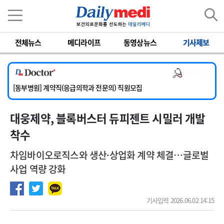
이름
비밀번호
전체뉴스
메디라이프
동영상뉴스
기사제보
[단국대학교병원] 임상전담교원 및 전임의 초빙
[영남대학교의료원] 마취통증의학과 임기제 임상의사 채용
의사 채용
[충남대학교병원] 소아청소년과(소아응급전담) 계약직 의사 공개채용
[동부병원] 계약직(응급의학과 전문의) 직원모집
[이대목동병원] 하반기 전공의(레지던트1년차) 모집
대웅제약, 블록버스터 듀피젠트 시밀러 개발
[단국대학교병원] 임상전담교원 및 전임의 초빙
[영남대학교의료원] 마취통증의학과 임기제 임상의사 채용
착수
차임바이오로직스와 생산·상업화 계약 체결…글로벌
사업 역량 강화
기사입력 2026.06.02 14:15