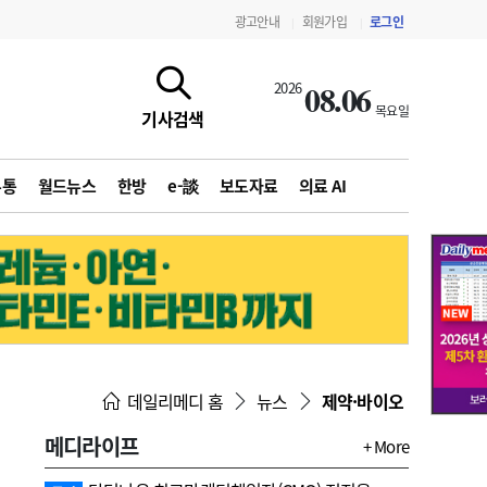
광고안내
회원가입
로그인
|
|
08.06
2026
목요일
기사검색
유통
월드뉴스
한방
e-談
보도자료
의료 AI
지침·기준·평가
약제급여 심사 결과
데일리메디 홈
뉴스
제약·바이오
메디라이프
+ More