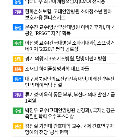
닥터나우 최고마케팅책임자(CMO) 전지웅
동정
한화손해보험, 고대안암병원 소아청소년 환아
기부
보호자용 웰니스키트
문수진 교수( 양산부산대병원 이비인후과), 미국
동정
공인 ‘RPSGT 자격’ 획득
이선영 교수(건국대병원 소화기내과), 스프링거
수상
네이처 ‘2026년 편집 공로상’
경기 의왕시 365키즈병원, 달빛어린이병원
선정
조재민 하이플생명과학 대표 아들
화촉
대구경북첨단의료산업진흥재단, 미래전략추진
동정
단·빅데이터팀 신설
류기성·이옥희 동문 부부, 부산대 의대 발전기금
기부
1억원
박진우 교수(고대안암병원 신경과), 국제신경근
수상
육질환학회 우수포스터상
김진실 가천대 간호대학 교수, 국제 간호연구자
선정
명예의 전당 ‘공식 헌액’