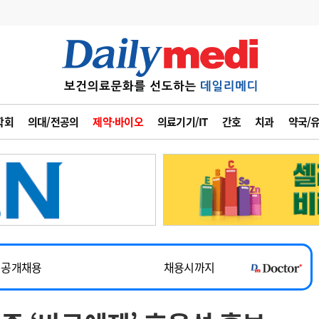
변경
사고
수첩
학회
의대/전공의
제약·바이오
의료기기/IT
간호
치과
약국/
계
6
관리급여 실시
7
지필공 지원책
~2026-08-31
8
수련환경 개선
채용시까지
9
의과대학 입시
 공개채용
채용시까지
10
약가인하
유권해석
정책/통계
공시
채용시까지
~2026-08-15