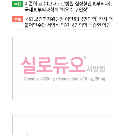
이준희 교수(고대구로병원 심장혈관흉부외과),
수상
국제흉부외과학회 ‘최우수 구연상’
국회 보건복지위원장 이만희(국민의힘)-간사 더
선출
불어민주당 서영석 의원·국민의힘 백종헌 의원