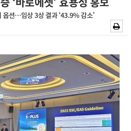
증 ‘바로에젯’ 효용성 홍보
~2026-08-31
광고안내
 옵션…임상 3상 결과 ‘43.9% 감소’
채용시까지