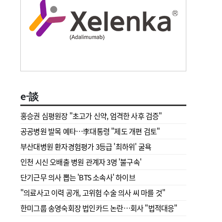
e-談
홍승권 심평원장 " 초고가 신약, 엄격한 사후 검증"
공공병원 발목 예타…李대통령 "제도 개편 검토"
부산대병원 환자경험평가 3등급 '최하위' 굴욕
인천 시신 오배출 병원 관계자 3명 '불구속'
단기근무 의사 뽑는 'BTS 소속사' 하이브
"의료사고 이력 공개, 고위험 수술 의사 씨 마를 것"
한미그룹 송영숙회장 법인카드 논란…회사 "법적대응"