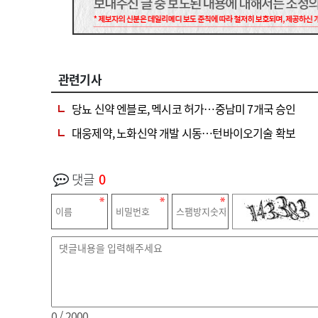
관련기사
당뇨 신약 엔블로, 멕시코 허가…중남미 7개국 승인
대웅제약, 노화신약 개발 시동…턴바이오기술 확보
댓글
0
0
/ 2000