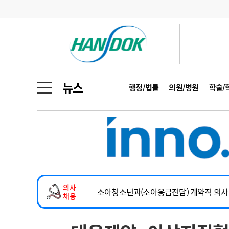
기부
모집
메디인포
인사
부음
오피니언
칼럼
건강정보
금주의 검색어
인물
초대석
피플
뉴스
행정/법률
의원/병원
학술/
1
의사인력 수급 추
동영상뉴스
2
성분명 처방
2026년 하반기 인턴 모집
포토뉴스
포토뉴스
3
AI의료
마취통증의학과 임기제 임상의사 채용
4
전공의 모집 결과
메디 Hospital
지역병원
중소병원
소아청소년과(소아응급전담) 계약직 의사
5
의사국시 합격률
의사
인포메이션
행정처분
판례
계약직(응급의학과 전문의) 직원모집
채용
하반기 전공의(레지던트1년차) 모집
학회·연수강좌
학회/연수강좌
행사