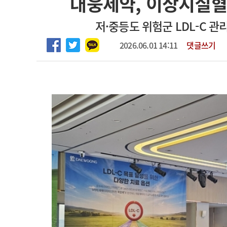
대웅제약, 이상지질혈
2026년 하반기 인턴 모집
고객센터
회사소개
법적고지
저·중등도 위험군 LDL-C 관리
마취통증의학과 임기제 임상의사 채용
2026.06.01 14:11
댓글쓰기