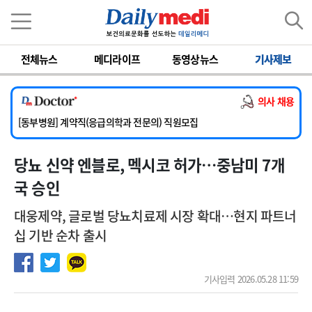
이름
비밀번호
전체뉴스
메디라이프
동영상뉴스
기사제보
[서울아산병원] 2026년 하반기 인턴 모집
[영남대학교의료원] 마취통증의학과 임기제 임상의사 채용
의사 채용
[충남대학교병원] 소아청소년과(소아응급전담) 계약직 의사 공개채용
[동부병원] 계약직(응급의학과 전문의) 직원모집
[이대목동병원] 하반기 전공의(레지던트1년차) 모집
당뇨 신약 엔블로, 멕시코 허가…중남미 7개
[서울아산병원] 2026년 하반기 인턴 모집
[영남대학교의료원] 마취통증의학과 임기제 임상의사 채용
국 승인
대웅제약, 글로벌 당뇨치료제 시장 확대…현지 파트너
십 기반 순차 출시
기사입력 2026.05.28 11:59