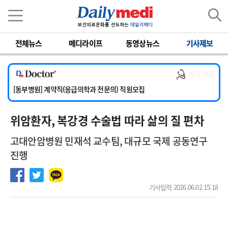
이름
비밀번호
전체뉴스
메디라이프
동영상뉴스
기사제보
[서울아산병원] 2026년 하반기 인턴 모집
[영남대학교의료원] 마취통증의학과 임기제 임상의사 채용
의사 채용
[충남대학교병원] 소아청소년과(소아응급전담) 계약직 의사 공개채용
[동부병원] 계약직(응급의학과 전문의) 직원모집
[이대목동병원] 하반기 전공의(레지던트1년차) 모집
위암환자, 복강경 수술법 따라 삶의 질 편차
[서울아산병원] 2026년 하반기 인턴 모집
[영남대학교의료원] 마취통증의학과 임기제 임상의사 채용
고대안암병원 민재석 교수팀, 대규모 국제 공동연구
진행
기사입력 2026.06.02 15:18