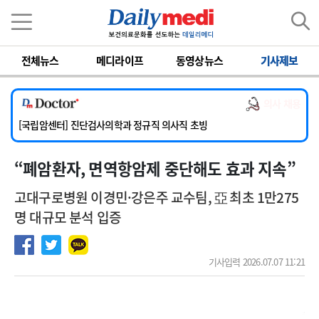
이름
비밀번호
전체뉴스
메디라이프
동영상뉴스
기사제보
[서울아산병원] 2026년 하반기 인턴 모집
[명지병원] 하반기 전공의(인턴) 모집
의사 채용
[동국대학교 경주병원] 내과(소화기, 심장, 내분비), 소아청소년과, 외과, 심장혈관흉부외과, 이비인후과, 병리과 교원 초빙
[국립암센터] 진단검사의학과 정규직 의사직 초빙
[인제대학교해운대백병원] 치과 진료교수 모집 공고
“ 폐암환자, 면역항암제 중단해도 효과 지속”
[서울아산병원] 2026년 하반기 인턴 모집
[명지병원] 하반기 전공의(인턴) 모집
고대구로병원 이경민·강은주 교수팀, 亞 최초 1만275
명 대규모 분석 입증
기사입력 2026.07.07 11:21