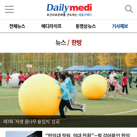
전체뉴스
메디라이프
동영상뉴스
기사제보
뉴스
/ 한방
제7회 ‘자생 꿈나무 올림픽’ 성료
“한의대 정원, 의대 전환”···팔 걷어붙인 한의