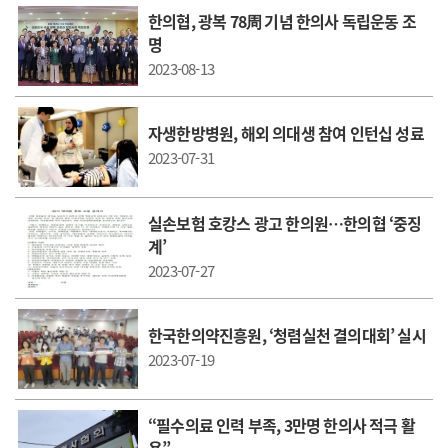
한의협, 광복 78周 기념 한의사 독립운동 조
명
2023-08-13
자생한방병원, 해외 의대생 참여 인턴십 성료
2023-07-31
실손보험 호캉스 광고 한의원…한의협 ‘중징
계’
2023-07-27
한국한의약진흥원, ‘청렴실천 결의대회’ 실시
2023-07-19
“필수의료 인력 부족, 3만명 한의사 적극 활
용”