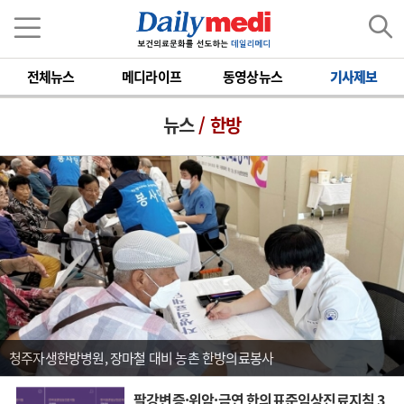
전체뉴스
메디라이프
동영상뉴스
기사제보
뉴스
/ 한방
청주자생한방병원, 장마철 대비 농촌 한방의료봉사
팔강변증·위암·금연 한의표준임상진료지침 3