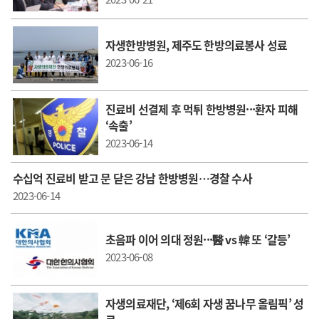
자생한방병원, 제주도 한방의료봉사 성료
2023-06-16
진료비 선결제 후 먹튀 한방병원···환자 피해
‘속출’
2023-06-14
수십억 진료비 받고 문 닫은 강남 한방병원…경찰 수사
2023-06-14
초음파 이어 의대 정원···醫 vs 韓 또 ‘갈등’
2023-06-08
자생의료재단, ‘제6회 자생 꿈나무 올림픽’ 성