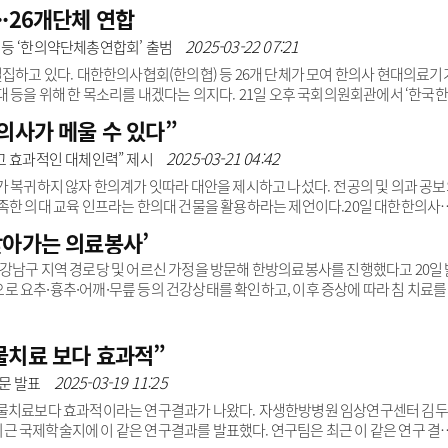
한약 및 통합의학 석·박사 과정을 제공하며, 근거중심 연구 등으로 미국 내 통합의
·26개단체 연합
 의료진은 이달 초 미국 시애틀에서 열린 ‘국제통합의학 연합학회(ACIMH)’
등을 발표하면서 VUIM 측과 만났다.이 자리에서 자생한방병원 의료진들은 존 유
2025-03-22 07:21
 등 ‘한의약단체총연합회’ 출범
학 세계화를 ..
결집하고 있다. 대한한의사협회(한의협) 등 26개 단체가 모여 한의사 현대의료기
대 등을 위해 한 목소리를 내겠다는 의지다. 21일 오후 국회의원회관에서 ‘한국
했다. 초대 회장으로는 윤성찬 한의협 회장이 선출됐다. 참여 단체는 ▲한의협 
의사가 메울 수 있다”
업협회 ▲한국한약유통협회 ▲한국생약협회 ▲대한한약사회 ▲서울약령시
대한여한의사회 등 총 26개다. 윤성찬 총연합회 회장은 “지금까지 한의약 
2025-03-21 04:42
고 효과적인 대체인력” 제시
못해 우리 요구가 온전히 반영되지..
가 복귀하지 않자 한의계가 잇따라 대안을 제시하고 나섰다. 전공의 및 의과 공
족한 의대 교육 인프라는 한의대 건물을 활용하라는 제언이다.20일 대한한의사
 더 이상 끌려가지 말고 지역·필수·공공의료에 최대한 빨리 의료인력을 투입할 방
찾아가는 의료봉사’
·의대생 미복귀로 신규 의료인력 절벽 문제가 현실화되고 있으니, 한의사를 적
보건복지위원회 김선민 의원(조국혁신당)에 따르면 3월 수련을 재개할 전공의 임
강남구 지역 경로당 및 어르신 가정을 방문해 한방의료봉사를 진행했다고 20일 
 850명은..
 요추∙흉추∙어깨∙무릎 등의 건강상태를 확인하고, 이후 증상에 따라 침 치료를
하고, 개인 맞춤형 복지서비스에 대해 안내하기도 했다. 특히 의료진은 환절기, 
다. 이진호 자생한방병원장은 “앞으로 다양한 활동을 통해 논현동 관내 어르신
다하겠다”고 말했다.한편, 자생한방병원과 논현1동 주민센터는 지난 2018년 업
물치료 보다 효과적”
2025-03-19 11:25
문 발표
약물치료보다 효과적이라는 연구결과가 나왔다. 자생한방병원 임상연구센터 김
 국제학술지에 이 같은 연구결과를 발표했다. 연구팀은 최근 이 같은 연구 결