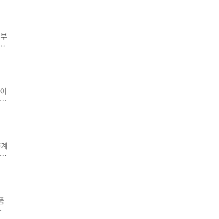
했
필요
위
 부
인
반
대
.이
 전
서가
 4
해
추계
참여
돼
인
치
품