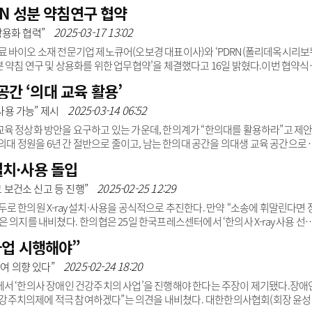
of Clinical Medicine(IF=3.0))’에 게재했다고 19일 밝혔다.이번 논문은 허리 
N 성분 약침연구 협약
한의치료 효과 및 경제성을 비교·분석한 연구다. 연구진은 3개월 이상 허리디스크
방사통을 겪고 있는 환자 36명을 모집했다.약물치료군과 한의치료군으로 무작위 배
2025-03-17 13:02
상용화 협력”
 바이오 소재 전문기업 제노큐어(오보경 대표이사)와 ‘PDRN(폴리데옥시리보
de) 성분 약침 연구 및 상용화를 위한 업무협약’을 체결했다고 16일 밝혔다.이번 협약식
 자생한방병원 병원장, 오보경 제노큐어 대표이사 등 양 기관 주요 관계자들
공간 ‘의대 교육 활용’
 생식세포에서 인체와 유사한 유전자를 추출해 만든 물질이다. 비스테로이드성 
가 뛰어나 활용 범위가 빠르게 확대되고 있다. 최근에는 피부미용뿐만 아니라 
2025-03-14 06:52
 사용 가능” 제시
방병원 자생메디바이오센터를 중심으로 P..
육 정상화 방안을 요구하고 있는 가운데, 한의계가 “한의대를 활용하라”고 제
한의대 정원을 6년 간 절반으로 줄이고, 남는 한의대 공간을 의대생 교육 공간으로 
 의대와 한의대가 같이 있는 학교(가천대, 경희대, 동국대, 원광대, 부산대)는 해
 설치·사용 돌입
대가 없는 학교는 인근 한의대 공간을 활용한다. 경북대, 영남대, 계명대는 대구
, 연세대 원주는 상지대를, 충북대는 세명대를, 전북대는 우석대를 활용하는 식
2025-02-25 12:29
고 보건소 신고 등 진행”
해 2..
 한의원 X-ray 설치·사용을 공식적으로 추진한다. 만약 “소송에 휘말린다면 
 의지를 내비쳤다. 한의협은 25일 한국프레스센터에서 ‘한의사 X-ray 사용 선
회장, 정유옹 수석부회장, 김석희 홍보이사 등이 참석했다. 이번 기자회견은 최
사업 시행해야”
후 한의사 X-ray 사용이 가능해보이지만 실제 사용에 제한이 있어 개선을 촉구하기 
 X-ray 방식 골밀도 측정기를 사용한 한의사에게 1심 판결과 같은 무죄를 선
2025-02-24 18:20
참여 의향 있다”
서 ‘한의사 장애인 건강주치의 사업’을 진행해야 한다는 주장이 제기됐다.장애
인 건강주치의제에 적극 참여하겠다”는 의견을 내비쳤다. 대한한의사협회(회장 윤성