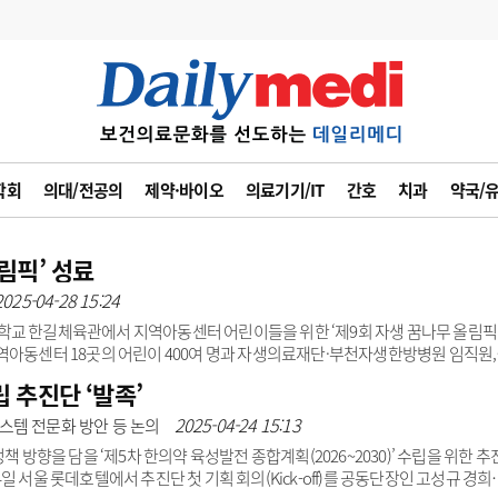
변경
사고
수첩
학회
의대/전공의
제약·바이오
의료기기/IT
간호
치과
약국/
계
6
관리급여 실시
7
지필공 지원책
림픽’ 성료
2025-04-28 15:24
8
수련환경 개선
학교 한길체육관에서 지역아동센터 어린이들을 위한 ‘제9회 자생 꿈나무 올림픽
9
의과대학 입시
역아동센터 18곳의 어린이 400여 명과 자생의료재단·부천자생한방병원 임직원,
다. 또한 신민식 자생의료재단 사회공헌위원장, 하인혁 부천자생한방병원장 등이
 추진단 ‘발족’
10
약가인하
나뉜 어린이들이 둥글게 둥글게, 2인 3각 달리기, U보트 릴레이 옮기기, 제기차
유권해석
정책/통계
공시
다. 최종 우승팀에게는 상품권과 기념품이 부상으로 제공됐으며 순위와 관계없이 
2025-04-24 15:13
스템 전문화 방안 등 논의
 자생의료재단과 부천자생한방병원은..
 방향을 담을 ‘제5차 한의약 육성발전 종합계획(2026~2030)’ 수립을 위한 추
 서울 롯데호텔에서 추진단 첫 기획 회의(Kick-off)를 공동단장인 고성규 경희