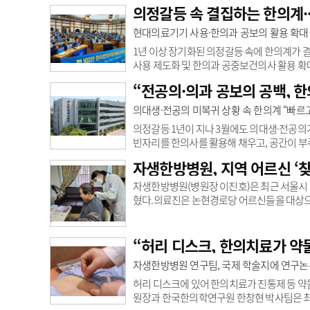
인증을 받은 교육기관이다. 이 학교는 침술, 
의정갈등 속 결집하는 한의계··
교육 우수성을 인정받고 있다.앞서 자생한방병원
아시아 유일 의료기관으로 참석해 연구 성과 
현대의료기기 사용·한의과 공보의 활용 확대
VUIM CEO, 리싱 라우 VUIM 총장 등과 통합의
1년 이상 장기화된 의정갈등 속에 한의계가 
사용 제도화 및 한의과 공중보건의사 활용 확
약단체총연합회(이하 총연합회)’가 공식 출범
“전공의·의과 공보의 공백, 한
대한한의학회 ▲대한한약협회 ▲한국한약산
▲한국한의산업진흥협회 ▲대한원외탕전협회 ▲
의대생·전공의 미복귀 상황 속 한의계 “빠르
체들은 최선을 다해왔지만 한 목소리를 내지 
의정갈등 1년이 지나 3월에도 의대생·전공의
빈자리를 한의사를 활용해 채우고, 공간이 부
회(한의협, 회장 윤성찬)는 “정부는 양의계에
자생한방병원, 지역 어르신 ‘
안을 강구하라”고 요구했다. 한의협은 전공의
활용해야 한다는 입장을 피력해 왔다. 국회 
자생한방병원(병원장 이진호)은 최근 서울시 
대상자는 1672명으로 지난해의 12%에 그쳤다.
혔다.의료진은 논현경로당 어르신들을 대상으로
시했다. 치매 예방법 등 건강관리 정보를 전달
르신들의 면역력을 키우기 위한 진료에 집중했
의 건강을 책임질 수 있도록 맡은 바 최선을 
“허리 디스크, 한의치료가 약
약(MOU)을 체결한 바 있다.
자생한방병원 연구팀, 국제 학술지에 연구논
허리 디스크에 있어 한의치료가 진통제 등 
원장과 한국한의학연구원 한창현 박사팀은 최근