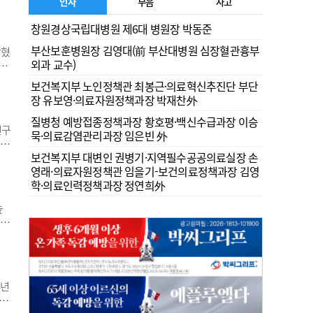
한
인사
부음
사고
터
창원경상국립대병원 제6대 병원장 박동준
원
부산보훈병원장 김영대(前 부산대병원 심장혈관흉부
밝혔
외과 교수)
근골
올해
보건복지부 노인정책관 최봉근·의료혁신추진단 부단
 판
장 유보영·의료자원정책과장 박재찬外
수단
질병청 예방접종정책과장 황호평·백신수급과장 이승
연구
묵·의료감염관리과장 임은빈 外
제학
보건복지부 대변인 권병기·지역필수공공의료실장 손
통증
영래·의료자원정책관 임을기-보건의료정책과장 김영
.
학·의료인력정책과장 정연희外
팀
높
한의
자는
해야
4년
최초