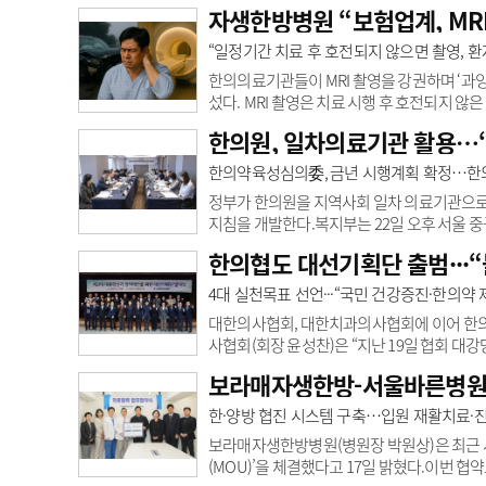
한의학과 교수 주재로 개최했다고 밝혔다.종합
자생한방병원 “보험업계, MR
현재 시행 중인 제4차 종합계획(2021~202
고객센터
회사소개
법적고지
전 종합계획 수립 추진단은 민관 합동으로 
“일정기간 치료 후 호전되지 않으면 촬영, 환
참여한다. 정책·제도적 개선사항의 이해 조정과
한의의료기관들이 MRI 촬영을 강권하며 ‘과
섰다. MRI 촬영은 치료 시행 후 호전되지 않
자생한방병원은 입장문을 내고 이 같이 밝혔다
한의원, 일차의료기관 활용…‘
등을 활용한 한의치료를 과잉진료로 치부하는
스러워하는 것을 가볍게 치료하라고 강요하는 
한의약육성심의委, 금년 시행계획 확정…한
영이 이뤄지는 경우는 많지 않다는 것이다. 교
정부가 한의원을 지역사회 일차 의료기관으로 활
지침을 개발한다.복지부는 22일 오후 서울 중
을 포함하는 2025년도 시행계획안을 심의·확정
한의협도 대선기획단 출범···
년도 시행계획 ▲제5차 종합계획(2026~20
논의됐다.복지부는 한의약 육성법에 따라 한
4대 실천목표 선언···“국민 건강증진·한의약 
수립하고 있다. 4차 계획의 마지막인 올해는 
대한의사협회, 대한치과의사협회에 이어 한의계
사협회(회장 윤성찬)은 “지난 19일 협회 대
했다”고 21일 밝혔다. 대선기획단 단장은 정유
보라매자생한방-서울바른병원
한의사회 등 한의계 직역대표 27인으로 구성
주체로서 참여 ▲국민의 건강증진과 한의약 제
한·양방 협진 시스템 구축…입원 재활치료·
국민보건 향상·국가 보건의료체계 선진화 적극
보라매자생한방병원(병원장 박원상)은 최근 서
(MOU)’을 체결했다고 17일 밝혔다.이번 