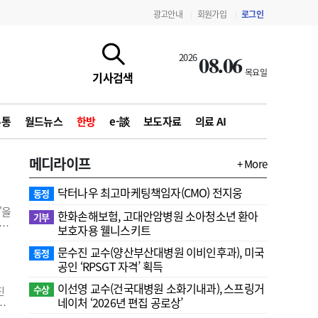
광고안내
회원가입
로그인
|
|
08.06
2026
목요일
기사검색
유통
월드뉴스
한방
e-談
보도자료
의료 AI
메디라이프
+ More
닥터나우 최고마케팅책임자(CMO) 전지웅
동정
’을
한화손해보험, 고대안암병원 소아청소년 환아
기부
보호자용 웰니스키트
 참
문수진 교수( 양산부산대병원 이비인후과), 미국
기,
동정
지침·기준·평가
약제급여 심사 결과
공인 ‘RPSGT 자격’ 획득
모
이선영 교수(건국대병원 소화기내과), 스프링거
수상
진
네이처 ‘2026년 편집 공로상’
대