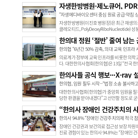
를 SCI(E)급 국제학술지 ‘임상의학저널(Journal 
자생한방병원-제노큐어, PDR
크에 대한 약물치료와 침치료, 추나요법 등 
앓고 있고 중증 이상의 허리 통증 및 하지 
“자생메디바이오센터 중심 원료 공급·약침 
하고, 주 2회씩 8주간 치료..
자생한방병원(이진호 병원장)은 최근 재생의료
클레오티드, PolyDeoxyRiboNucleoti
경기도 성남시 자생메디바이오센터에서 이진호
한의대 정원 ‘절반’ 줄여 남는 
참석한 가운데 열렸다.PDRN은 연어나 송어
임에도 손상된 조직세포 재생을 촉진하는 효과
한의협 “6년간 50% 감축, 의대 교육 인프라
생의학계도 주목하고 있다.양 기관은 자생한
의료계가 정부에 교육 인프라를 비롯한 의학교
다. 대한한의사협회(한의협)은 13일 “전국 
용하면 된다”고 밝혔다. 한의협 구상은 이렇다.
한의사들 공식 행보···X-ray
한의대 공간을 의대 교육에 사용한다.또 한의
대를, 충남대는 대전대를, 전남대는 동신대를
한의협, 임원 필두 시작···“법정 소송 불사하
다.한의협은 “현재 부족한 의대 교육 공간을 확보
대한한의사협회(한의협)가 중앙회 임원을 필두로
당한 판결을 받아내겠다”고 선언할 정도로 굳은
기자회견’을 개최했다. 기자회견에는 윤성찬 
“한의사 장애인 건강주치의 
한의사 X-ray 사용 권한 관련 법원 판결 이
마련됐다. 금년 1월 수원지방법원은 항소심에서
한의사 94.8% “장애인 건강주치의제 적극 
으며 검찰이 상고..
장애인 건강권과 보건의료 접근성 보장 차원에
진료 경험이 있는 한의사 94.8%는 “장애