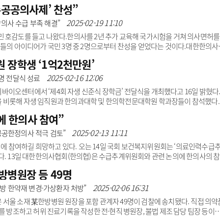
연합회와 ‘장애인 건강주치의 사업 개선 방안 마련을 위한 국회토론회’를 개최
수공공의사제’ 찬성”
교수가 좌장을 맡은 이번 토론회는 ▲장애인 건강주치의 사업 현 상황 및 개선 
입 방안 연구 등의 주제 발표가 진행됐다. 서인환 한국장애인단체총연합회 정책
2025-02-19 11:10
“양의사 수급 부족 해결”
고 있는지 문제를 제기했다.의과와 별개로 치..
 호감도를 들고 나왔다.한의사를 2년 추가 교육해 국가시험을 거쳐 의사면허를
신들의 아이디어가 국민 3명 중 2명으로부터 찬성을 얻었다는 것이다.대한한의사
설문조사’ 결과를 19일 공개했다. 여론조사 전문기관 리얼미터에 의뢰해 전국 성
 장학생 ‘1억2천만원’
27일까지 8일 간 실시했다.설문조사 결과, 지역필수공공의사제도 찬성은 64.8%, 
이수 후 특정지역(의료취약지 등)에 한정해 의사 업무 일정부분을 대신하는 것에 
2025-02-16 12:06
2명 전달식 성료
 항목에도 68.8%가 찬성했다..
이오센터에서 ‘제4회 자생 신준식 장학금’ 전달식을 개최했다고 16일 밝혔다
 비롯해 자생 임직원과 한의과대학 및 한의학전문대학원 학과장들이 참석했다.
된 12명의 인재들에게는 각각 1000만원, 총 1억2000만원의 장학금과 장학증
 한의사 참여”
를 선도할 우수 인재를 발굴, 육성하겠다는 취지로 지난 2022년부터 운영돼 올해
 설립자 신준식 박사는 한의학 세계화와 후학 양성에 기여하고자 사재를 출연
2025-02-13 11:11
공공한정의사 적극 검토”
생한방..
 참여하길 희망하고 있다. 오는 14일 국회 보건복지위원회는 ‘의료인력수급
다. 13일 대한한의사협회(한의협)은 수급추계위원회와 관련 논의에 한의사의 
 적정수급은 중요한 사안이며, 우리나라처럼 의료체계가 한의와 양의로 이원화
방병원장 등 49명
한 의료인 수요를 함께 고민해야 한다”고 말했다. 이어 “그럼에도 불구하고 의료
 진행되는 현재 상황에 우려를 표한다”고 덧붙였다. 수급추계위원회는 의사, 
2025-02-06 16:31
처방 한약재 변경·가상환자 처방”
 자리기 때문에, 한의사를 배..
서울 소재 某한방병원 원장을 포함 관계자 49명이 검찰에 송치됐다. 직접 의약
를 방조하고 허위 진료기록을 작성한 전·현직 병원장, 불법 제조 담당 팀장 등이