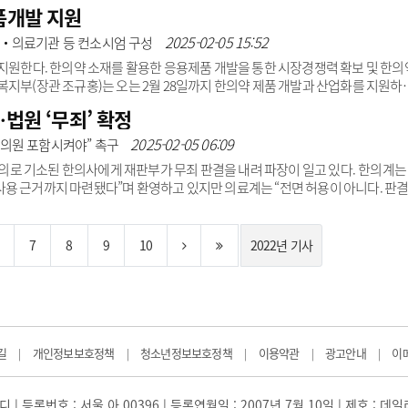
2022년 말부터 수사를 시작, 해당 한방병원의 의료법·약사법 위반 혐의를 적발했
품개발 지원
이 제약사처럼 한방의약품을 대량 생산하고, 불법적 방법으로 판매해 막대한 수익을
병원에 대한 압수수색 영장을 집행하고 수년 간의 의약품 처방내역을 확보했다. 
2025-02-05 15:52
학‧의료기관 등 컨소시엄 구성
 지원한다. 한의약 소재를 활용한 응용제품 개발을 통한 시장경쟁력 확보 및 한의
복지부(장관 조규홍)는 오는 2월 28일까지 한의약 제품 개발과 산업화를 지원하
참여 기업을 모집한다고 5일 밝혔다.한의약산업 전주기 지원체계 구축사업은 한
…법원 ‘무죄’ 확정
산업화 전 단계에 걸쳐 맞춤형 서비스를 지원하는 집중지원 프로그램이다.지원분야
품 ▲한의 의료기기 실증 등 4개 부문 15개 과제다.각 지원 내용은 ▲한약제
2025-02-05 06:09
의원 포함시켜야” 촉구
기술을 기반으로 최첨단 과학기술을 융합한 제품 ..
 혐의로 기소된 한의사에게 재판부가 무죄 판결을 내려 파장이 일고 있다. 한의계는
y 사용 근거까지 마련됐다”며 환영하고 있지만 의료계는 “전면 허용이 아니다. 판
항소심 기각 판결 후 검사 미상고로 무죄 최종 확정4일 수원지방법원은 한의사 A
심 기각 판결 이후 검사가 상고하지 않아 무죄가 최종 확정된 것이다. 지난달 1
y 방식 골밀도 측정기를 사용한 A씨에 대해 1심 판결과 같은 무죄(벌금 200만원 약
7
8
9
10
2022년 기사
길
개인정보보호정책
청소년정보보호정책
이용약관
광고안내
이
|
|
|
|
|
 | 등록번호 : 서울 아 00396 | 등록연월일 : 2007년 7월 10일 | 제호 : 데