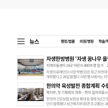
기부
모집
메디인포
인사
부음
오피니언
칼럼
건강정보
금주의 검색어
인물
초대석
피플
뉴스
행정/법률
의원/병원
학술/
1
의사인력 수급 추
동영상뉴스
2
성분명 처방
자생한방병원 ‘자생 꿈나무 올
포토뉴스
포토뉴스
지역아동센터 18곳 어린이 400여 명 참가
3
AI의료
자생의료재단(이사장 박병모)은 최근 부천대
4
전공의 모집 결과
메디 Hospital
지역병원
중소병원
개최했다고 28일 밝혔다.이번 행사에서는 지
지역아동센터 봉사자 등 100여 명이 참가했
한의약 육성발전 종합계획 수립
5
의사국시 합격률
석해 행사를 지원했다.본 행사에선 4개 팀으로 
인포메이션
행정처분
판례
계주 등 11개 종목에서 선의의 경쟁을 펼쳤
복지부, 첫 기획회의 개최…한의 일차의료시
든 참가자들이 소정의 선물을 받았다.아울러
한의약 건강보험 보장성 확대 등 향후 5년간 정책
학회·연수강좌
학회/연수강좌
행사
단이 발족됐다.보건복지부(장관 조규홍)는 24일