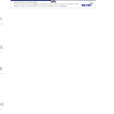
학
에
기
한의
▲
협회
단
보의
협
극
용
밝
 실
어
들
무협
두리
과