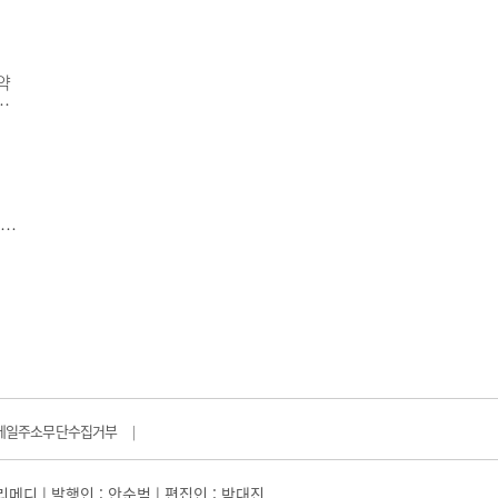
 내
분석
약
는
의약
는
제
결을
씨의
7일
식명
메일주소무단수집거부
|
일리메디 | 발행인 : 안순범 | 편집인 : 박대진