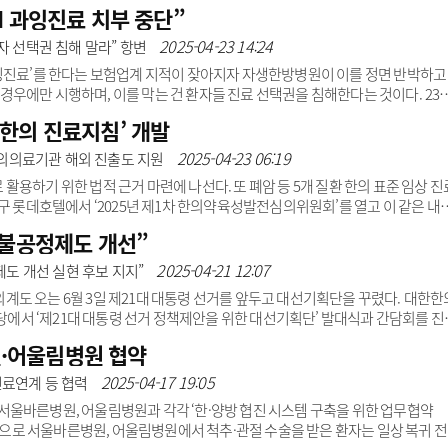
계획은 ‘한의약 육성법’에 따라 5년마다 수립하는 국가 한의약 정책을 아우른다
I 과잉진료 치부 중단”
5)이 올해 종료됨에 따라 제5차 종합계획 수립을 추진하게 됐다.제5차 한의약 육성
광고안내
운영되며, 학계·유관기관 전문가와 보건복지부 한의약정책관 등 관계부처 공무원
2025-04-23 14:24
자 선택권 침해 말라” 항변
 합의 도출을 위해..
잉진료’를 한다는 보험업계 지적이 잦아지자 자생한방병원이 이를 정면 반박하고
은 경우에만 시행하며, 이를 막는 건 환자들 진료 선택권을 침해한다는 것이다. 23
.병원은 “환자들 치료 만족도와 효과에도 불구하고 보험업계가 지속적으로 MR
한의 진료지침’ 개발
 건 이해도가 부족한 것”이라고 일침했다.이어 “한방 경증환자가 교통사고로 
것이나 다름없다”고 지적했다. 병원에 따르면 교통사고 후 한의치료에서 MRI 
2025-04-23 06:19
의의료기관 해외 진출도 지원
통사고 충격으..
용하기 위한 법적 근거 마련에 나선다. 또 폐암 등 5개 질환 한의 표준 임상 진
구 롯데호텔에서 ‘2025년 제1차 한의약육성발전심의위원회’를 열고 이 같은 내
했다.이날 회의에서는 ▲제4차 한의약 육성발전 종합계획(2021~2025년) 202
“불공정제도 개선”
30년) 수립 추진 ▲공공인프라 전주기 지원 방안 ▲한의약 해외 진출 활성화 방안
의약 육성발전 종합계획을 5년마다 수립하고, 종합계획을 기초로 매년 시행계획
2025-04-21 12:07
제도 개선 실현 후보 지지”
한의를 지역사회 건강증진에..
도 오는 6월 3일 제21대 대통령 선거를 앞두고 대선기획단을 꾸렸다. 대한한
강당에서 ‘제21대 대통령 선거 정책제안을 위한 대선기획단’ 발대식과 간담회를 진
옹 한의협 수석부회장이 맡았으며, 중앙회 및 16개 시·도 지부 임원, 한의학회, 
·어울림병원 협약
됐다. 대선기획단의 4대 목표도 정해졌다. ▲미래지향적 의료정책 수립에 당당
도 개선·정책 실현 후보 지지 ▲한의약·한의사에게 불합리·불공정 제도 개선 ▲
2025-04-17 19:05
진료연계 등 협력
 참여..
울바른병원, 어울림병원과 각각 ‘한·양방 협진 시스템 구축을 위한 업무협약
협약으로 서울바른병원, 어울림병원에서 척추·관절 수술을 받은 환자는 일상 복귀 전