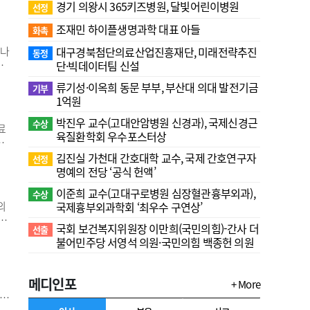
.
경기 의왕시 365키즈병원, 달빛어린이병원
선정
발
조재민 하이플생명과학 대표 아들
이
화촉
 나
대구경북첨단의료산업진흥재단, 미래전략추진
동정
일
단·빅데이터팀 신설
I
류기성·이옥희 동문 부부, 부산대 의대 발전기금
기부
고통
1억원
촬
박진우 교수(고대안암병원 신경과), 국제신경근
수상
료
육질환학회 우수포스터상
용
5
김진실 가천대 간호대학 교수, 국제 간호연구자
선정
이
명예의 전당 ‘공식 헌액’
을
이준희 교수(고대구로병원 심장혈관흉부외과),
수상
의
국제흉부외과학회 ‘최우수 구연상’
행
국회 보건복지위원장 이만희(국민의힘)-간사 더
선출
여
불어민주당 서영석 의원·국민의힘 백종헌 의원
한
메디인포
+ More