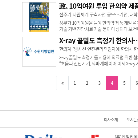
다. 서울시 민생사법경찰국(이하 민사국)은 “
政, 10억여원 투입 한의약 제
다”고 6일 밝혔다. 이번 수사는 “한방병원
고 있다”는 제보로 이뤄졌다. 민사국은 한방
전주기 지원체계 구축사업 공모…기업, 대
결과 ‘공진단’ 등 6가지 인기 품목이 최근 7년..
정부가 10억여원을 들여 한의약 제품 개발을
기술 기반 진단치료 기술 등이 대상이다.보건
‘한의약산업 전주기 지원체계 구축 사업’에 
X-ray 골밀도 측정기 한의사
제품 개발부터 제품화 및 임상, 고도화 등 
▲한약제제 ▲한의융복합 ▲한의약 활용 응용제
한의계 “방사선 안전관리책임자에 한의사·한
제품 개발을 통한 시장경쟁력 확보 ▲한의약 
X-ray 골밀도 측정기를 사용해 의료법 위반
“초음파 진단기기, 뇌파계에 이어 이제 X-ra
왜곡하지 말라”며 강하게 반발하며 맞섰다. 
의료법 위반 무죄 확정증명서를 발급했다. 항소
법원은 지난 2006년부터 2018년까지 X-ra
1
2
3
4
5
6
령)를 선고했다. ..
회사소개
오시는
|
(주)데일리메디