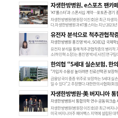
까지 보라매자생한방병원에 입원해 재활치료를
자생한방병원, e스포츠 팬카페
경우 의뢰를 통해 협력병원에서 수술을 받을
등 다양한 근골격계 클리닉을 운영하고 있다.
‘KT롤스터’과 스폰서십 계약…포토존·경기
장은 “앞으로도 환자 편의를 위한 업무협약은 
자생한방병원(병원장 이진호)은 최근 자생의료
다.자생한방병원과 KT롤스터는 지난 2023년 
격계 건강을 책임지고 있으며, 선수들은 자생
유전자 분석으로 척추관협착증 
해당 스폰서십의 일환으로 40여석 규모의 팬 
매되는 초콜릿과 케익은 물론, 컵과 컵받침, 접
자생한방병원 홍진영 박사, SCI(E)급 국제학술지
5명(퍼펙트, 커즈, 비디디, 덕담, 피터)의 친필 .
유전자 분석을 통해 척추관협착증의 병리적 
소(하인혁 소장)는 홍진영 박사[사진] 연구팀
술지 ‘생의학(Biomedicines(IF=3.9
한의협 “5세대 실손보험, 한의
과 염증을 유발하는 대표적 퇴행성 척추 질환이
그러나 주로 통증 완화와 염증 억제에 초점을
“가입자 수용성 높이려면 진료선택권 보장하
은 척추관협착증의 병리학적 기전을 규명하고 
금융당국이 중증 위주로 보장하는 5세대 실손
일 수 있다”고 주장했다.대한한의사협회(회장
비급여’ 보장이 반드시 포함돼야 한다”고 3일
자생한방병원-美 버지니아 통
항목으로 지목돼 온 도수치료, 미용주사 등을 
향후 계약이 만료된 후 재가입을 원할 경우 
자생한방병원서 통합의학 연수·공동워크숍 
한다는 입장이다. 이에 국민 요구도와 만족도,
자생한방병원(병원장 이진호)은 최근 버지니아 
미국 버지니아주 페어팩스 지역에 설립된 대학교