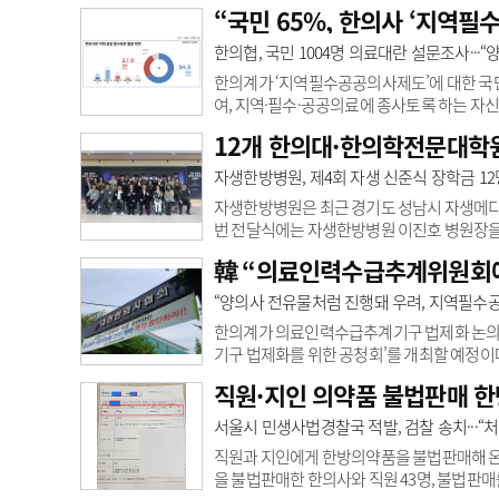
는 24일 “국회의원회관에서 한국장애인단체총
“국민 65%, 한의사 ‘지역필
다”고 밝혔다.신병철 부산대 한의학전문대학 
성 ▲한의분야 장애인 건강관리의사 제도 도
한의협, 국민 1004명 의료대란 설문조사···
원장은 한의과만 장애인 주치의제도에서 제외되
한의계가 ‘지역필수공공의사제도’에 대한 국민
여, 지역·필수·공공의료에 종사토록 하는 자
협회(이하 한의협)은 ‘의료정책 관련 대국민 
12개 한의대·한의학전문대학원
1004명을 대상으로 지난해 11월 20일부터 
대는 27%로 집계됐다. ‘한의사가 추가교육 
자생한방병원, 제4회 자생 신준식 장학금 1
한 명확한 법적·제도적 근거가 마련돼야 한다’는
자생한방병원은 최근 경기도 성남시 자생메디바
번 전달식에는 자생한방병원 이진호 병원장을
국 12개 한의대 및 한의학전문대학원에서 선발
韓 “의료인력수급추계위원회에
수여됐다. ‘자생 신준식 장학금’은 미래 한의계
회째를 맞는 장학프로그램이다. 자생한방병원
“양의사 전유물처럼 진행돼 우려, 지역필수
이 사업을 시작했다. 매년 선발되는 12명은 자
한의계가 의료인력수급추계기구 법제화 논의에
기구 법제화를 위한 공청회’를 개최할 예정이
를 보장하라고 요구했다.한의협은 “의료인력
직원·지인 의약품 불법판매 한
있는 경우에는 각 직역별 뿐 아니라 상호적절
력수급추계가 마치 양의사만의 전유물인 것처럼
서울시 민생사법경찰국 적발, 검찰 송치···“
과의사, 한의사, 간호사 등 의료인력을 결정하는
직원과 지인에게 한방의약품을 불법판매해 온 
을 불법판매한 한의사와 직원 43명, 불법판매