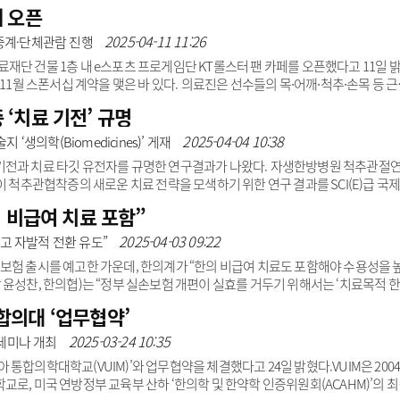
 받을 수 있다. 아울러 보라매자생한방병원에 내원한 환자 중 수술이 꼭 필요
 오픈
 수 있도록 진료연계를 약속했다.서울바른병원은 척추·관절센터, 비수술재활센
 어울림병원 역시 2017년 개원한 척추·관절병원이다.박원상 보라매자생한방병
2025-04-11 11:26
 중계·단체관람 진행
물론 지역 주민들 건강 증진을 위한 활발한 활동을 ..
재단 건물 1층 내 e스포츠 프로게임단 KT롤스터 팬 카페를 오픈했다고 11일 
11월 스폰서십 계약을 맺은 바 있다. 의료진은 선수들의 목∙어깨∙척추∙손목 등 
한방병원 로고가 부착된 유니폼을 입고 e스포츠 대회에 출전 중이다.양 기관은 
‘치료 기전’ 규명
카페를 열고 KT롤스터의 상징인 ‘R마크’를 간판에 그려 넣었다. 아울러 카페에서
시, 포크, 냅킨 등에도 KT롤스터 로고를 새겼다.특히 카페 입구 옆 벽면에는 선
2025-04-04 10:38
 ‘생의학(Biomedicines)’ 게재
.
기전과 치료 타깃 유전자를 규명한 연구결과가 나왔다. 자생한방병원 척추관절
이 척추관협착증의 새로운 치료 전략을 모색하기 위한 연구 결과를 SCI(E)급 국
))’에 게재했다고 4일 밝혔다.척추관협착증은 척추관이 좁아지면서 주변 신경을 압박해 
 비급여 치료 포함”
다. 국내 연간 환자는 약 180만 명에 달하며 장년층과 고령층에서 발병률이 높다
 맞추고 있고 근본적 원인을 해결하는 치료법은 확립되지 않은 상태다.이에 연구
2025-04-03 09:22
고 자발적 전환 유도”
새로운 치료 ..
보험 출시를 예고한 가운데, 한의계가 “한의 비급여 치료도 포함해야 수용성을 
 윤성찬, 한의협)는 “정부 실손보험 개편이 실효를 거두기 위해서는 ‘치료목적 
 밝혔다. 지난 1일 금융위원회·금융감독원이 발표한 5세대 실손보험은 과잉 진료
합의대 ‘업무협약’
보장 범위에서 제외하는 게 골자다. 2세대 일부와 3세대, 4세대 실손보험 가입
새로 출시되는 5세대 실손보험에 가입해야 한다.한의협은 자발적인 전환을 유도
2025-03-24 10:35
세미나 개최
 고령층 선호도가 높은..
통합의학대학교(VUIM)’와 업무협약을 체결했다고 24일 밝혔다.VUIM은 200
로, 미국 연방정부 교육부 산하 ‘한의학 및 한약학 인증위원회(ACAHM)’의 