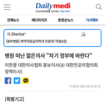
이름
비밀번호
전체뉴스
메디라이프
동영상뉴스
기사제보
[서울아산병원] 2026년 하반기 인턴 모집
[영남대학교의료원] 마취통증의학과 임기제 임상의사 채용
의사 채용
[충남대학교병원] 소아청소년과(소아응급전담) 계약직 의사 공개채용
[동부병원] 계약직(응급의학과 전문의) 직원모집
[이대목동병원] 하반기 전공의(레지던트1년차) 모집
병원 떠난 젊은의사 "차기 정부에 바란다"
[서울아산병원] 2026년 하반기 인턴 모집
[영남대학교의료원] 마취통증의학과 임기제 임상의사 채용
이한결 대한의사협회 홍보이사(前 대한전공의협의회
정책이사)
기사입력 2025.06.02 05:33
[특별기고]