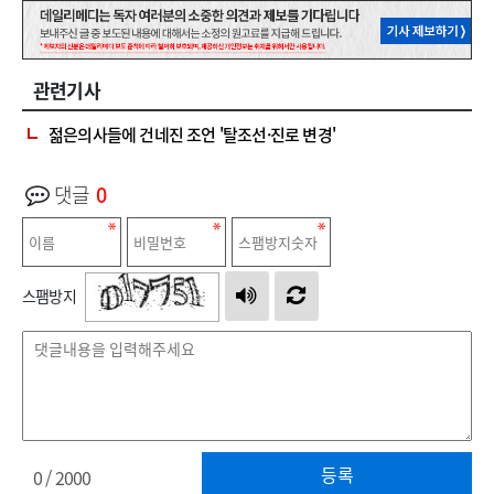
관련기사
젊은의사들에 건네진 조언 '탈조선·진로 변경'
댓글
0
스팸방지
등록
0
/ 2000