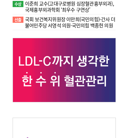
이준희 교수(고대구로병원 심장혈관흉부외과),
수상
국제흉부외과학회 ‘최우수 구연상’
국회 보건복지위원장 이만희(국민의힘)-간사 더
선출
불어민주당 서영석 의원·국민의힘 백종헌 의원