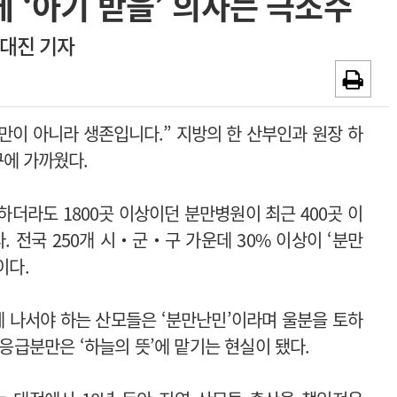
 ‘아기 받을’ 의사는 극소수
~2026-08-31
광고안내
대진 기자
채용시까지
만이 아니라 생존입니다.” 지방의 한 산부인과 원장 하
에 가까웠다.
 하더라도 1800곳 이상이던 분만병원이 최근 400곳 이
. 전국 250개 시‧군‧구 가운데 30% 이상이 ‘분만
이다.
 나서야 하는 산모들은 ‘분만난민’이라며 울분을 토하
 응급분만은 ‘하늘의 뜻’에 맡기는 현실이 됐다.