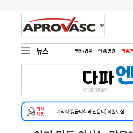
기부
모집
메디인포
인사
부음
오피니언
칼럼
건강정보
금주의 검색어
인물
초대석
피플
뉴스
행정/법률
의원/병원
학술/
1
의사인력 수급 추
동영상뉴스
2
성분명 처방
2026년 하반기 인턴 모집
포토뉴스
포토뉴스
3
AI의료
마취통증의학과 임기제 임상의사 채용
4
전공의 모집 결과
메디 Hospital
지역병원
중소병원
소아청소년과(소아응급전담) 계약직 의사
5
의사국시 합격률
의사
인포메이션
행정처분
판례
계약직(응급의학과 전문의) 직원모집
채용
하반기 전공의(레지던트1년차) 모집
학회·연수강좌
학회/연수강좌
행사