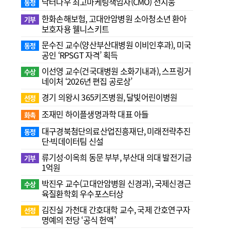
닥터나우 최고마케팅책임자(CMO) 전지웅
동정
한화손해보험, 고대안암병원 소아청소년 환아
기부
보호자용 웰니스키트
문수진 교수( 양산부산대병원 이비인후과), 미국
동정
공인 ‘RPSGT 자격’ 획득
이선영 교수(건국대병원 소화기내과), 스프링거
수상
네이처 ‘2026년 편집 공로상’
경기 의왕시 365키즈병원, 달빛어린이병원
선정
조재민 하이플생명과학 대표 아들
화촉
대구경북첨단의료산업진흥재단, 미래전략추진
동정
단·빅데이터팀 신설
류기성·이옥희 동문 부부, 부산대 의대 발전기금
기부
1억원
박진우 교수(고대안암병원 신경과), 국제신경근
수상
육질환학회 우수포스터상
김진실 가천대 간호대학 교수, 국제 간호연구자
선정
명예의 전당 ‘공식 헌액’