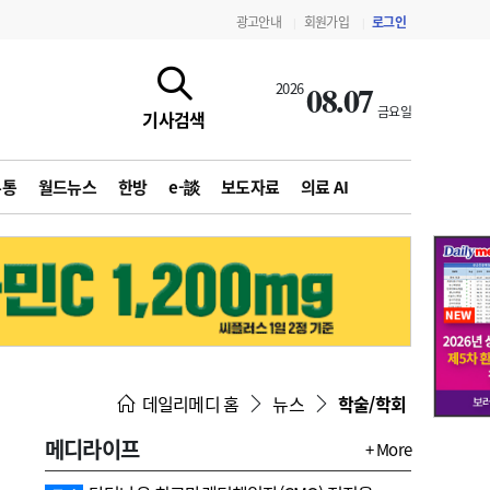
광고안내
회원가입
로그인
|
|
08.07
2026
금요일
기사검색
유통
월드뉴스
한방
e-談
보도자료
의료 AI
지침·기준·평가
약제급여 심사 결과
데일리메디 홈
뉴스
학술/학회
메디라이프
+ More