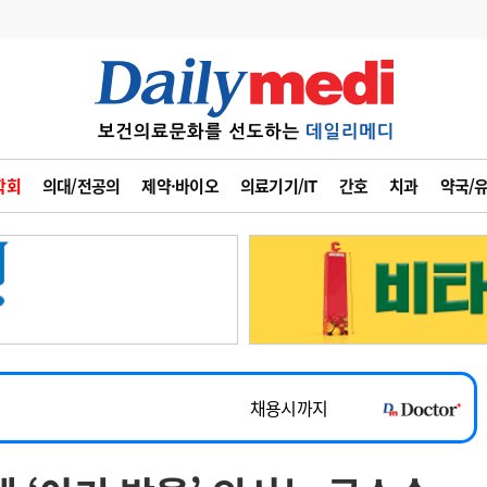
변경
사고
수첩
학회
의대/전공의
제약·바이오
의료기기/IT
간호
치과
약국/
계
6
관리급여 실시
7
지필공 지원책
~2026-08-31
8
수련환경 개선
채용시까지
9
의과대학 입시
 공개채용
채용시까지
10
약가인하
유권해석
정책/통계
공시
채용시까지
~2026-08-15