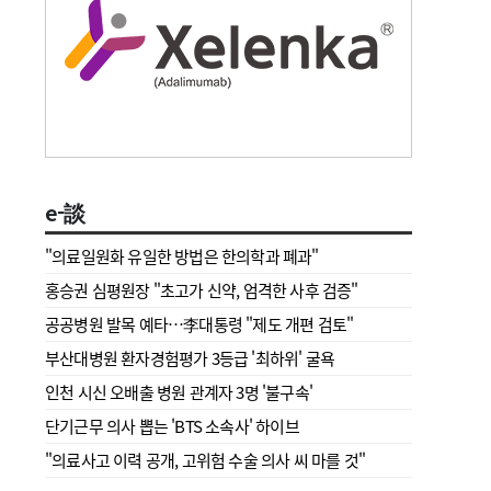
e-談
"의료일원화 유일한 방법은 한의학과 폐과"
홍승권 심평원장 " 초고가 신약, 엄격한 사후 검증"
공공병원 발목 예타…李대통령 "제도 개편 검토"
부산대병원 환자경험평가 3등급 '최하위' 굴욕
인천 시신 오배출 병원 관계자 3명 '불구속'
단기근무 의사 뽑는 'BTS 소속사' 하이브
"의료사고 이력 공개, 고위험 수술 의사 씨 마를 것"