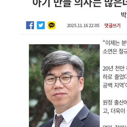
아기 만들 의사는 많은데
2026년 하반기 인턴 모집
고객센터
회사소개
법적고지
박
마취통증의학과 임기제 임상의사 채용
2025.11.16 22:05
댓글쓰기
“이제는 분
소연은 절규
20년 전만
하로 줄었다
공백 지역’
원정 출산에
고, 더욱이