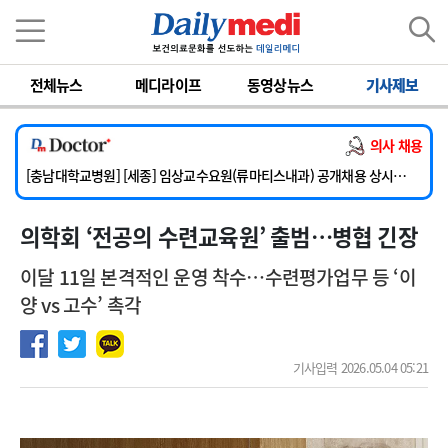
이름
비밀번호
전체뉴스
메디라이프
동영상뉴스
기사제보
[단국대학교병원] 임상전담교원 및 전임의 초빙
[해운대부민병원] [해운대] 2026년 하반기 인턴 모집
의사 채용
[서울아산병원] 건강증진센터 소화기파트 건진교수 초빙
[충남대학교병원] [세종] 임상교수요원(류마티스내과) 공개채용 상시모집
[이대서울병원] 정형외과 일반의 초빙
의학회 ‘전공의 수련교육원’ 출범…병협 긴장
[단국대학교병원] 임상전담교원 및 전임의 초빙
[해운대부민병원] [해운대] 2026년 하반기 인턴 모집
이달 11일 본격적인 운영 착수…수련평가업무 등 ‘이
양 vs 고수’ 촉각
기사입력 2026.05.04 05:21