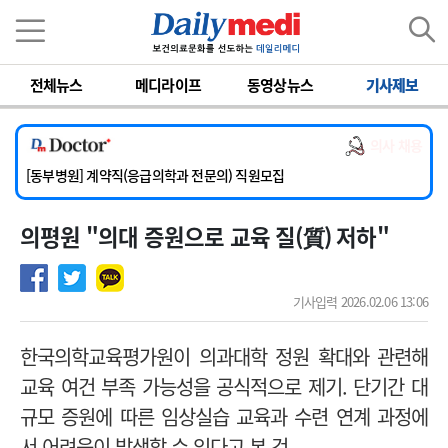
이름
비밀번호
전체뉴스
메디라이프
동영상뉴스
기사제보
[서울아산병원] 2026년 하반기 인턴 모집
[영남대학교의료원] 마취통증의학과 임기제 임상의사 채용
의사 채용
[충남대학교병원] 소아청소년과(소아응급전담) 계약직 의사 공개채용
[동부병원] 계약직(응급의학과 전문의) 직원모집
[이대목동병원] 하반기 전공의(레지던트1년차) 모집
의평원 "의대 증원으로 교육 질(質) 저하"
[서울아산병원] 2026년 하반기 인턴 모집
[영남대학교의료원] 마취통증의학과 임기제 임상의사 채용
기사입력 2026.02.06 13:06
한국의학교육평가원이 의과대학 정원 확대와 관련해
교육 여건 부족 가능성을 공식적으로 제기. 단기간 대
규모 증원에 따른 임상실습 교육과 수련 연계 과정에
서 어려움이 발생할 수 있다고 본 것.