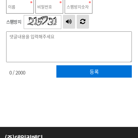
스팸방지
등록
0
/ 2000
(주)데일리메디