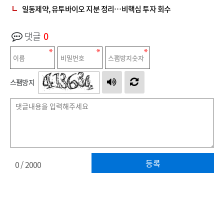
일동제약, 유투바이오 지분 정리…비핵심 투자 회수
댓글
0
스팸방지
등록
0
/ 2000