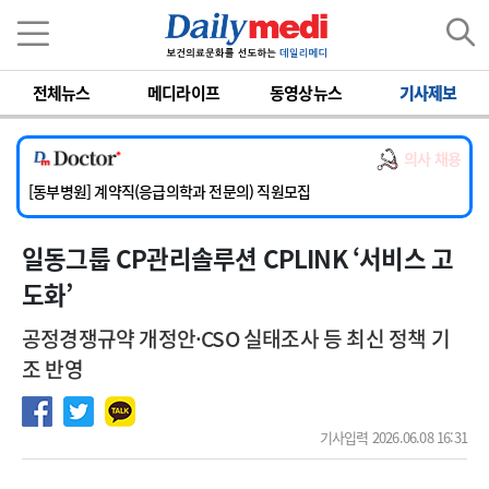
이름
비밀번호
전체뉴스
메디라이프
동영상뉴스
기사제보
[서울아산병원] 2026년 하반기 인턴 모집
[영남대학교의료원] 마취통증의학과 임기제 임상의사 채용
의사 채용
[충남대학교병원] 소아청소년과(소아응급전담) 계약직 의사 공개채용
[동부병원] 계약직(응급의학과 전문의) 직원모집
[이대목동병원] 하반기 전공의(레지던트1년차) 모집
일동그룹 CP관리솔루션 CPLINK ‘서비스 고
[서울아산병원] 2026년 하반기 인턴 모집
[영남대학교의료원] 마취통증의학과 임기제 임상의사 채용
도화’
공정경쟁규약 개정안·CSO 실태조사 등 최신 정책 기
조 반영
기사입력 2026.06.08 16:31