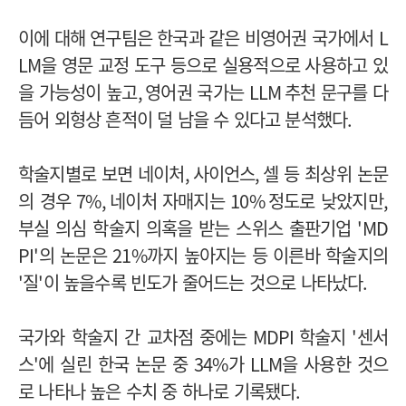
이에 대해 연구팀은 한국과 같은 비영어권 국가에서
L
LM
을 영문 교정 도구 등으로 실용적으로 사용하고 있
을 가능성이 높고
,
영어권 국가는
LLM
추천 문구를 다
듬어 외형상 흔적이 덜 남을 수 있다고 분석했다
.
학술지별로 보면 네이처
,
사이언스
,
셀 등 최상위 논문
의 경우
7%,
네이처 자매지는
10%
정도로 낮았지만
,
부실 의심 학술지 의혹을 받는 스위스 출판기업
'MD
PI'
의 논문은
21%
까지 높아지는 등 이른바 학술지의
'
질
'
이 높을수록 빈도가 줄어드는 것으로 나타났다
.
국가와 학술지 간 교차점 중에는
MDPI
학술지
'
센서
스
'
에 실린 한국 논문 중
34%
가
LLM
을 사용한 것으
로 나타나 높은 수치 중 하나로 기록됐다
.