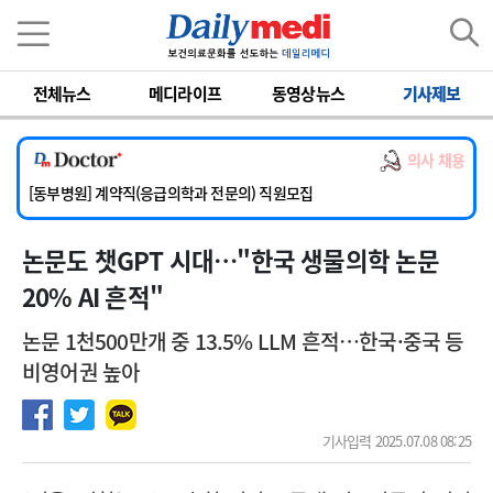
이름
비밀번호
전체뉴스
메디라이프
동영상뉴스
기사제보
[서울아산병원] 2026년 하반기 인턴 모집
[영남대학교의료원] 마취통증의학과 임기제 임상의사 채용
의사 채용
[충남대학교병원] 소아청소년과(소아응급전담) 계약직 의사 공개채용
[동부병원] 계약직(응급의학과 전문의) 직원모집
[이대목동병원] 하반기 전공의(레지던트1년차) 모집
논문도 챗GPT 시대…"한국 생물의학 논문
[서울아산병원] 2026년 하반기 인턴 모집
[영남대학교의료원] 마취통증의학과 임기제 임상의사 채용
20% AI 흔적"
논문 1천500만개 중 13.5% LLM 흔적…한국·중국 등
비영어권 높아
기사입력 2025.07.08 08:25