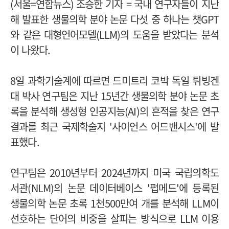
(
서울
=
연합뉴스
)
조승한 기자
=
국내 연구자들이 지난
해 발표한 생물의학 분야 논문 다섯 중 하나는 챗
GPT
와 같은 대형언어모델
(LLM)
의 도움을 받았다는 분석
이 나왔다
.
8
일 과학기술계에 따르면 드미트리 코박 독일 튀빙겐
대 박사 연구팀은 지난
15
년간 생물의학 분야 논문 초
록을 분석해 생성형 인공지능
(AI)
의 흔적을 찾은 연구
결과를 최근 국제학술지
'
사이언스 어드밴시스
'
에 발
표했다
.
연구팀은
2010
년부터
2024
년까지 미국 국립의학도
서관
(NLM)
의 논문 데이터베이스
'
펍메드
'
에 등록된
생물의학 논문 초록
1
천
500
만여 개를 분석해
LLM
이
선호하는 단어의 비중을 살피는 방식으로
LLM
이용