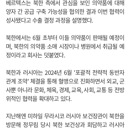
베르텍스는 북한 측에서 관심을 보인 의약품에 대해
양자 간 공급 구축 가능성을 협의한 결과 이번 협력이
성사됐다고 수출 결정 과정을 설명했다
.
북한에서는
6
월 초부터 이들 의약품이 판매될 예정이
며
,
북한의 의약품 소매 시장이나 병원에서 취급될 예
정이라고 회사는 덧붙였다
.
북한과 러시아는
2024
년
6
월
'
포괄적 전략적 동반자
관계 조약
'
체결을 통해 혈맹으로 진화하면서 외교
,
군
사뿐 아니라 문화
,
체육
,
경제
,
교육
,
사회
,
교통 등 전방
위적인 협력을 확대하고 있다
.
지난해엔 미하일 무라시코 러시아 보건장관이 북한을
방문해 정무림 당시 북한 보건상과 회담하고 러시아