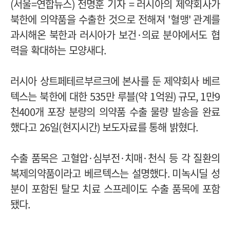
(
서울
=
연합뉴스
)
전명훈 기자
=
러시아의 제약회사가
북한에 의약품을 수출한 것으로 전해져
'
혈맹
'
관계를
과시해온 북한과 러시아가 보건
·
의료 분야에서도 협
력을 확대하는 모양새다
.
러시아 상트페테르부르크에 본사를 둔 제약회사 베르
텍스는 북한에 대한
535
만 루블
(
약
1
억원
)
규모
, 1
만
9
천
400
개 포장 분량의 의약품 수출 물량 발송을 완료
했다고
26
일
(
현지시간
)
보도자료를 통해 밝혔다
.
수출 품목은 고혈압
·
심부전
·
치매
·
천식 등 각 질환의
복제의약품이라고 베르텍스는 설명했다
.
미녹시딜 성
분이 포함된 탈모 치료 스프레이도 수출 품목에 포함
됐다
.