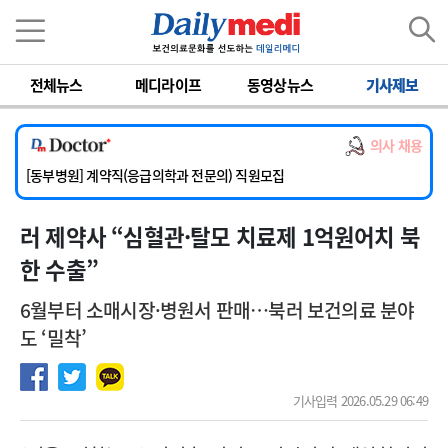
이름
비밀번호
전체뉴스
메디라이프
동영상뉴스
기사제보
[서울아산병원] 2026년 하반기 인턴 모집
[영남대학교의료원] 마취통증의학과 임기제 임상의사 채용
의사 채용
[충남대학교병원] 소아청소년과(소아응급전담) 계약직 의사 공개채용
[동부병원] 계약직(응급의학과 전문의) 직원모집
[이대목동병원] 하반기 전공의(레지던트1년차) 모집
러 제약사 “심혈관·탈모 치료제 1억원어치 북
[서울아산병원] 2026년 하반기 인턴 모집
[영남대학교의료원] 마취통증의학과 임기제 임상의사 채용
한 수출”
6월부터 소매시장·병원서 판매…북러 보건의료 분야
도 ‘밀착’
기사입력 2026.05.29 06:49