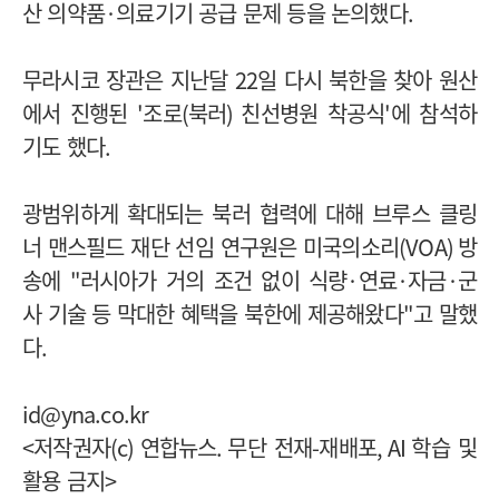
산 의약품
·
의료기기 공급 문제 등을 논의했다
.
무라시코 장관은 지난달
22
일 다시 북한을 찾아 원산
에서 진행된
'
조로
(
북러
)
친선병원 착공식
'
에 참석하
기도 했다
.
광범위하게 확대되는 북러 협력에 대해 브루스 클링
너 맨스필드 재단 선임 연구원은 미국의소리
(VOA)
방
송에
"
러시아가 거의 조건 없이 식량
·
연료
·
자금
·
군
사 기술 등 막대한 혜택을 북한에 제공해왔다
"
고 말했
다
.
id@yna.co.kr
<저작권자
(c)
연합뉴스
.
무단 전재
-
재배포
, AI
학습 및
활용 금지>