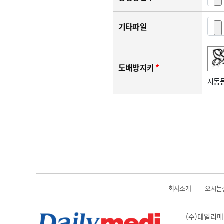
기타파일
숫자음성듣기
새로고침
도배방지키
*
자동등
회사소개
오시는
|
(주)데일리메디