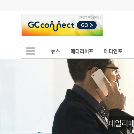
기부
모집
메디인포
인사
부음
오피니언
칼럼
건강정보
금주의 검색어
인물
초대석
피플
뉴스
메디라이프
메디인포
1
의사인력 수급 추
동영상뉴스
2
성분명 처방
포토뉴스
포토뉴스
3
AI의료
4
전공의 모집 결과
메디 Hospital
지역병원
중소병원
5
의사국시 합격률
인포메이션
행정처분
판례
데일리메
학회·연수강좌
학회/연수강좌
행사