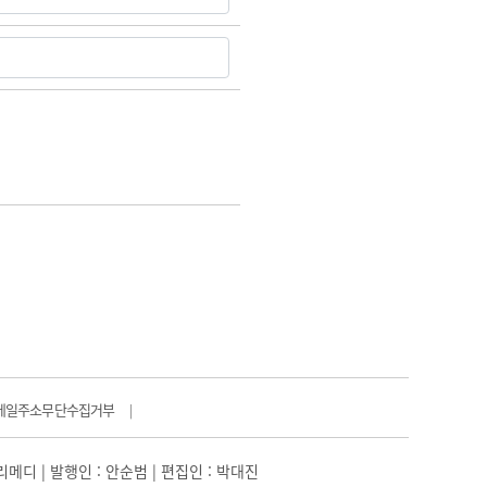
메일주소무단수집거부
|
일리메디 | 발행인 : 안순범 | 편집인 : 박대진