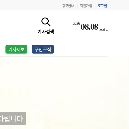
광고안내
회원가입
로그인
|
|
08.08
2026
토요일
기사검색
기사제보
구인구직
지침·기준·평가
약제급여 심사 결과
다립니다.