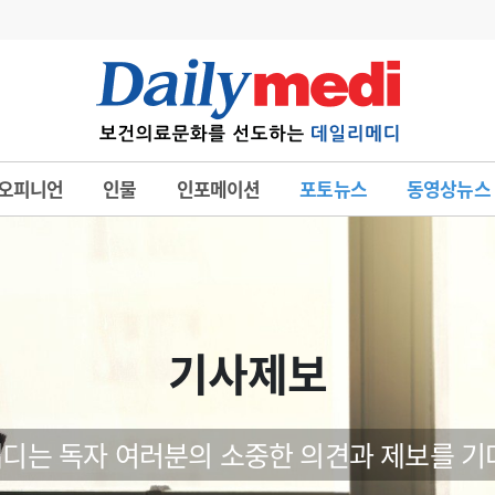
변경
사고
수첩
오피니언
인물
인포메이션
포토뉴스
동영상뉴스
계
6
관리급여 실시
7
지필공 지원책
8
수련환경 개선
9
의과대학 입시
기사제보
10
약가인하
유권해석
정책/통계
공시
디는 독자 여러분의 소중한 의견과 제보를 기