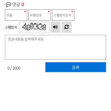
댓글
0
스팸방지
등록
0
/ 2000