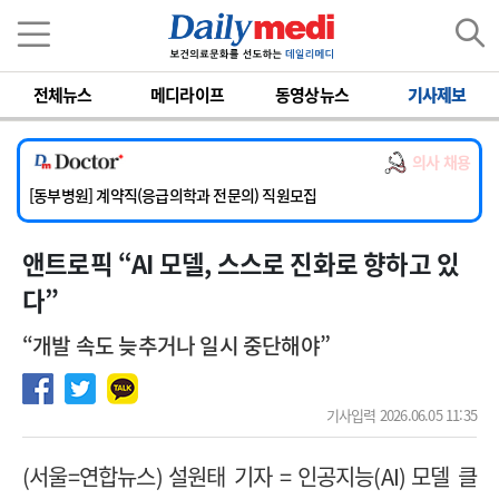
이름
비밀번호
전체뉴스
메디라이프
동영상뉴스
기사제보
[서울아산병원] 2026년 하반기 인턴 모집
[영남대학교의료원] 마취통증의학과 임기제 임상의사 채용
의사 채용
[충남대학교병원] 소아청소년과(소아응급전담) 계약직 의사 공개채용
[동부병원] 계약직(응급의학과 전문의) 직원모집
[이대목동병원] 하반기 전공의(레지던트1년차) 모집
앤트로픽 “AI 모델, 스스로 진화로 향하고 있
[서울아산병원] 2026년 하반기 인턴 모집
[영남대학교의료원] 마취통증의학과 임기제 임상의사 채용
다”
“개발 속도 늦추거나 일시 중단해야”
기사입력 2026.06.05 11:35
(
서울
=
연합뉴스
)
설원태 기자
=
인공지능
(AI)
모델 클