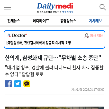
이름
비밀번호
전체뉴스
메디라이프
동영상뉴스
기사제보
[서울아산병원] 2026년 하반기 인턴 모집
[명지병원] 하반기 전공의(인턴) 모집
의사 채용
[동국대학교 경주병원] 내과(소화기, 심장, 내분비), 소아청소년과, 외과, 심장혈관흉부외과, 이비인후과, 병리과 교원 초빙
[국립암센터] 진단검사의학과 정규직 의사직 초빙
[인제대학교해운대백병원] 치과 진료교수 모집 공고
한의계, 삼성화재 규탄…"무차별 소송 중단"
[서울아산병원] 2026년 하반기 인턴 모집
[명지병원] 하반기 전공의(인턴) 모집
"대기업 횡포, 경찰에 불려 다니느라 환자 치료 집중할
수 없다" 답답함 토로
기사입력 2026.01.17 06:02