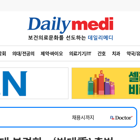
변경
사고
수첩
학회
의대/전공의
제약·바이오
의료기기/IT
간호
치과
약국/
계
6
관리급여 실시
7
지필공 지원책
~2026-08-31
8
수련환경 개선
채용시까지
9
의과대학 입시
 공개채용
채용시까지
10
약가인하
채용시까지
유권해석
정책/통계
공시
~2026-08-15
~2026-08-31