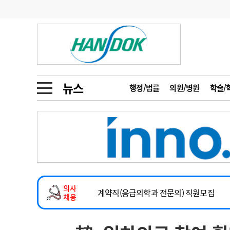
기부
모집
메디인포
인사
부음
오피니언
칼럼
건강정보
금주의 검색어
인물
초대석
피플
뉴스
행정/법률
의원/병원
학술/
1
의사인력 수급 추
동영상뉴스
2
성분명 처방
2026년 하반기 인턴 모집
포토뉴스
포토뉴스
3
AI의료
마취통증의학과 임기제 임상의사 채용
4
전공의 모집 결과
메디 Hospital
지역병원
중소병원
소아청소년과(소아응급전담) 계약직 의사
5
의사국시 합격률
계약직(응급의학과 전문의) 직원모집
의사
인포메이션
행정처분
판례
채용
하반기 전공의(레지던트1년차) 모집
학회·연수강좌
학회/연수강좌
행사
2026년 하반기 인턴 모집