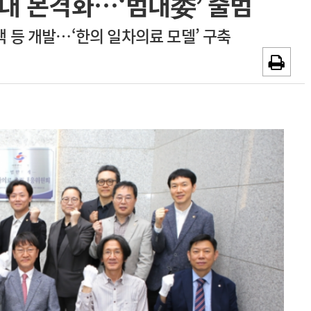
확대 본격화…‘범대委’ 출범
광고안내
채용시까지
 등 개발…‘한의 일차의료 모델’ 구축