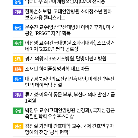
닥터나우 최고마케팅책임자(CMO) 전지웅
동정
한화손해보험, 고대안암병원 소아청소년 환아
기부
보호자용 웰니스키트
문수진 교수( 양산부산대병원 이비인후과), 미국
동정
공인 ‘RPSGT 자격’ 획득
이선영 교수(건국대병원 소화기내과), 스프링거
수상
네이처 ‘2026년 편집 공로상’
경기 의왕시 365키즈병원, 달빛어린이병원
선정
조재민 하이플생명과학 대표 아들
화촉
대구경북첨단의료산업진흥재단, 미래전략추진
동정
단·빅데이터팀 신설
류기성·이옥희 동문 부부, 부산대 의대 발전기금
기부
1억원
박진우 교수(고대안암병원 신경과), 국제신경근
수상
육질환학회 우수포스터상
김진실 가천대 간호대학 교수, 국제 간호연구자
선정
명예의 전당 ‘공식 헌액’