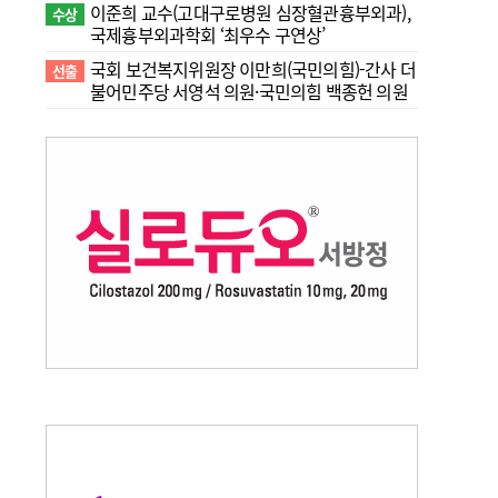
이준희 교수(고대구로병원 심장혈관흉부외과),
수상
국제흉부외과학회 ‘최우수 구연상’
국회 보건복지위원장 이만희(국민의힘)-간사 더
선출
불어민주당 서영석 의원·국민의힘 백종헌 의원