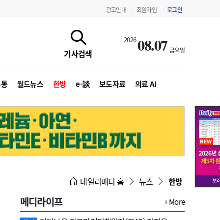
광고안내
회원가입
로그인
|
|
08.07
2026
금요일
기사검색
유통
월드뉴스
한방
e-談
보도자료
의료 AI
지침·기준·평가
약제급여 심사 결과
데일리메디 홈
뉴스
한방
메디라이프
+ More