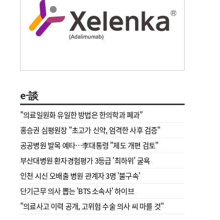
e-談
"의료일원화 유일한 방법은 한의학과 폐과"
홍승권 심평원장 " 초고가 신약, 엄격한 사후 검증"
공공병원 발목 예타…李대통령 "제도 개편 검토"
부산대병원 환자경험평가 3등급 '최하위' 굴욕
인천 시신 오배출 병원 관계자 3명 '불구속'
단기근무 의사 뽑는 'BTS 소속사' 하이브
"의료사고 이력 공개, 고위험 수술 의사 씨 마를 것"