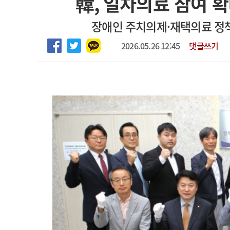
韓, 일차의료 참여 
고객센터
회사소개
법적고지
마취통증의학과 임기제 임상의사 채용
장애인 주치의제·재택의료 정책
2026.05.26 12:45
댓글쓰기