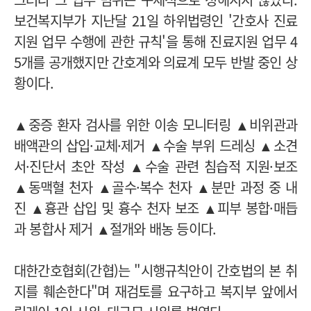
보건복지부가 지난달 21일 하위법령인 '간호사 진료
지원 업무 수행에 관한 규칙'을 통해 진료지원 업무 4
5개를 공개했지만 간호계와 의료계 모두 반발 중인 상
황이다.
▲중증 환자 검사를 위한 이송 모니터링 ▲비위관과
배액관의 삽입·교체·제거 ▲수술 부위 드레싱 ▲소견
서·진단서 초안 작성 ▲수술 관련 침습적 지원·보조
▲동맥혈 천자 ▲골수·복수 천자 ▲분만 과정 중 내
진 ▲흉관 삽입 및 흉수 천자 보조 ▲피부 봉합·매듭
과 봉합사 제거 ▲절개와 배농 등이다.
대한간호협회(간협)는 "시행규칙안이 간호법의 본 취
지를 훼손한다"며 재검토를 요구하고 복지부 앞에서