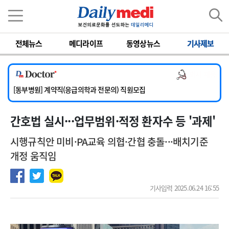
이름
비밀번호
전체뉴스
메디라이프
동영상뉴스
기사제보
[서울아산병원] 2026년 하반기 인턴 모집
[영남대학교의료원] 마취통증의학과 임기제 임상의사 채용
의사 채용
[충남대학교병원] 소아청소년과(소아응급전담) 계약직 의사 공개채용
[동부병원] 계약직(응급의학과 전문의) 직원모집
[이대목동병원] 하반기 전공의(레지던트1년차) 모집
간호법 실시···업무범위·적정 환자수 등 '과제'
[서울아산병원] 2026년 하반기 인턴 모집
[영남대학교의료원] 마취통증의학과 임기제 임상의사 채용
시행규칙안 미비·PA교육 의협·간협 충돌···배치기준
개정 움직임
기사입력 2025.06.24 16:55