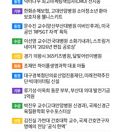
닥터나우 최고마케팅책임자(CMO) 전지웅
동정
한화손해보험, 고대안암병원 소아청소년 환아
기부
보호자용 웰니스키트
문수진 교수( 양산부산대병원 이비인후과), 미국
동정
공인 ‘RPSGT 자격’ 획득
이선영 교수(건국대병원 소화기내과), 스프링거
수상
네이처 ‘2026년 편집 공로상’
경기 의왕시 365키즈병원, 달빛어린이병원
선정
조재민 하이플생명과학 대표 아들
화촉
대구경북첨단의료산업진흥재단, 미래전략추진
동정
단·빅데이터팀 신설
류기성·이옥희 동문 부부, 부산대 의대 발전기금
기부
1억원
박진우 교수(고대안암병원 신경과), 국제신경근
수상
육질환학회 우수포스터상
김진실 가천대 간호대학 교수, 국제 간호연구자
선정
명예의 전당 ‘공식 헌액’