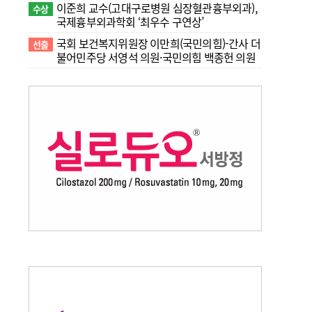
이준희 교수(고대구로병원 심장혈관흉부외과),
수상
국제흉부외과학회 ‘최우수 구연상’
국회 보건복지위원장 이만희(국민의힘)-간사 더
선출
불어민주당 서영석 의원·국민의힘 백종헌 의원