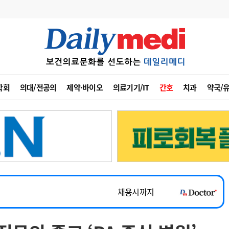
변경
사고
수첩
학회
의대/전공의
제약·바이오
의료기기/IT
간호
치과
약국/
계
6
관리급여 실시
7
지필공 지원책
~2026-08-31
8
수련환경 개선
채용시까지
9
의과대학 입시
 공개채용
채용시까지
10
약가인하
유권해석
정책/통계
공시
채용시까지
~2026-08-15