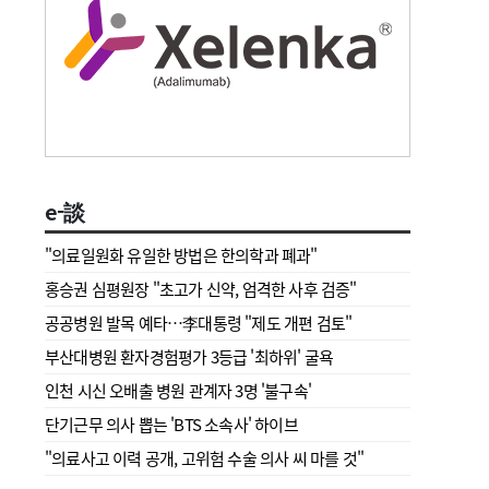
e-談
"의료일원화 유일한 방법은 한의학과 폐과"
홍승권 심평원장 " 초고가 신약, 엄격한 사후 검증"
공공병원 발목 예타…李대통령 "제도 개편 검토"
부산대병원 환자경험평가 3등급 '최하위' 굴욕
인천 시신 오배출 병원 관계자 3명 '불구속'
단기근무 의사 뽑는 'BTS 소속사' 하이브
"의료사고 이력 공개, 고위험 수술 의사 씨 마를 것"