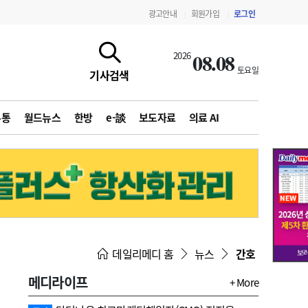
광고안내
회원가입
로그인
|
|
08.08
2026
토요일
기사검색
유통
월드뉴스
한방
e-談
보도자료
의료 AI
지침·기준·평가
약제급여 심사 결과
데일리메디 홈
뉴스
간호
메디라이프
+ More