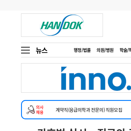
기부
모집
메디인포
인사
부음
오피니언
칼럼
건강정보
금주의 검색어
인물
초대석
피플
뉴스
행정/법률
의원/병원
학술/
1
의사인력 수급 추
동영상뉴스
2
성분명 처방
2026년 하반기 인턴 모집
포토뉴스
포토뉴스
3
AI의료
마취통증의학과 임기제 임상의사 채용
4
전공의 모집 결과
메디 Hospital
지역병원
중소병원
소아청소년과(소아응급전담) 계약직 의사
5
의사국시 합격률
의사
인포메이션
행정처분
판례
계약직(응급의학과 전문의) 직원모집
채용
하반기 전공의(레지던트1년차) 모집
학회·연수강좌
학회/연수강좌
행사