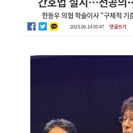
간호법 실시…전공의·전
2026년 하반기 인턴 모집
고객센터
회사소개
법적고지
한동우 의협 학술이사 “구체적 기준
마취통증의학과 임기제 임상의사 채용
2025.06.14 05:47
댓글쓰기