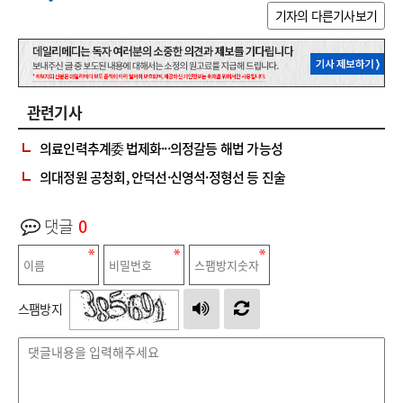
기자의 다른기사보기
관련기사
의료인력추계委 법제화···의정갈등 해법 가능성
의대정원 공청회, 안덕선·신영석·정형선 등 진술
댓글
0
스팸방지