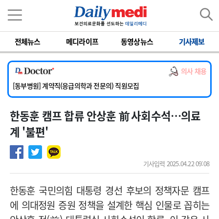
이름
비밀번호
전체뉴스
메디라이프
동영상뉴스
기사제보
[서울아산병원] 2026년 하반기 인턴 모집
[영남대학교의료원] 마취통증의학과 임기제 임상의사 채용
의사 채용
[충남대학교병원] 소아청소년과(소아응급전담) 계약직 의사 공개채용
[동부병원] 계약직(응급의학과 전문의) 직원모집
[이대목동병원] 하반기 전공의(레지던트1년차) 모집
한동훈 캠프 합류 안상훈 前 사회수석…의료
[서울아산병원] 2026년 하반기 인턴 모집
[영남대학교의료원] 마취통증의학과 임기제 임상의사 채용
계 '불편'
기사입력 2025.04.22 09:08
한동훈 국민의힘 대통령 경선 후보의 정책자문 캠프
에 의대정원 증원 정책을 설계한 핵심 인물로 꼽히는