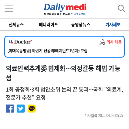
이름
비밀번호
[서울아산병원] 2026년 하반기 인턴 모집
전체뉴스
메디라이프
동영상뉴스
기사제보
[영남대학교의료원] 마취통증의학과 임기제 임상의사 채용
[충남대학교병원] 소아청소년과(소아응급전담) 계약직 의사 공개채용
의사 채용
[동부병원] 계약직(응급의학과 전문의) 직원모집
[이대목동병원] 하반기 전공의(레지던트1년차) 모집
[서울아산병원] 2026년 하반기 인턴 모집
의료인력추계委 법제화···의정갈등 해법 가능
[영남대학교의료원] 마취통증의학과 임기제 임상의사 채용
성
1회 공청회·3회 법안소위 논의 끝 통과···국회 "의료계,
전문가 추천" 요청
기사입력 2025.04.03 05:27