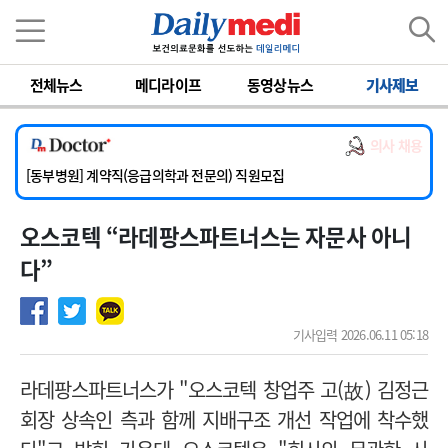
이름
비밀번호
전체뉴스
메디라이프
동영상뉴스
기사제보
[서울아산병원] 2026년 하반기 인턴 모집
[영남대학교의료원] 마취통증의학과 임기제 임상의사 채용
의사 채용
[충남대학교병원] 소아청소년과(소아응급전담) 계약직 의사 공개채용
[동부병원] 계약직(응급의학과 전문의) 직원모집
[이대목동병원] 하반기 전공의(레지던트1년차) 모집
오스코텍 “라데팡스파트너스는 자문사 아니
[서울아산병원] 2026년 하반기 인턴 모집
[영남대학교의료원] 마취통증의학과 임기제 임상의사 채용
다”
기사입력 2026.06.11 05:18
라데팡스파트너스가 "오스코텍 창업주 고(故) 김정근
회장 상속인 측과 함께 지배구조 개선 작업에 착수했