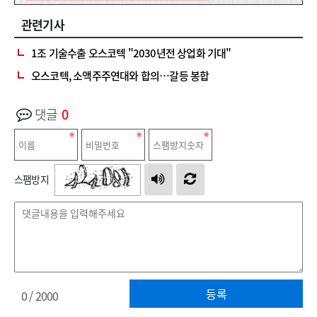
관련기사
1조 기술수출 오스코텍 "2030년전 상업화 기대"
오스코텍, 소액주주연대와 합의…갈등 봉합
댓글
0
스팸방지
등록
0
/ 2000