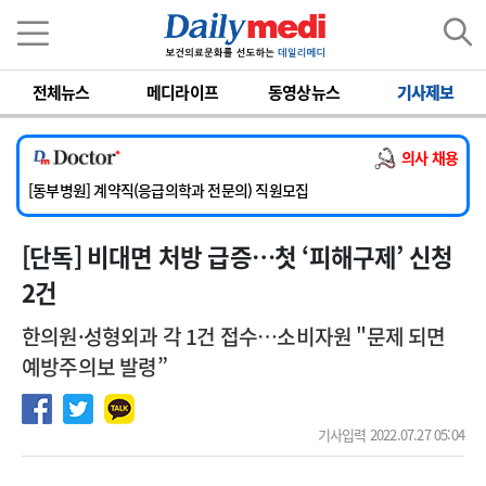
이름
비밀번호
전체뉴스
메디라이프
동영상뉴스
기사제보
[서울아산병원] 2026년 하반기 인턴 모집
[영남대학교의료원] 마취통증의학과 임기제 임상의사 채용
의사 채용
[충남대학교병원] 소아청소년과(소아응급전담) 계약직 의사 공개채용
[동부병원] 계약직(응급의학과 전문의) 직원모집
[이대목동병원] 하반기 전공의(레지던트1년차) 모집
[단독] 비대면 처방 급증…첫 ‘피해구제’ 신청
[서울아산병원] 2026년 하반기 인턴 모집
[영남대학교의료원] 마취통증의학과 임기제 임상의사 채용
2건
한의원·성형외과 각 1건 접수…소비자원 "문제 되면
예방주의보 발령”
기사입력 2022.07.27 05:04