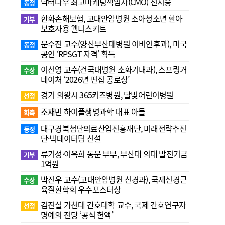
닥터나우 최고마케팅책임자(CMO) 전지웅
동정
한화손해보험, 고대안암병원 소아청소년 환아
기부
보호자용 웰니스키트
문수진 교수( 양산부산대병원 이비인후과), 미국
동정
공인 ‘RPSGT 자격’ 획득
이선영 교수(건국대병원 소화기내과), 스프링거
수상
네이처 ‘2026년 편집 공로상’
경기 의왕시 365키즈병원, 달빛어린이병원
선정
조재민 하이플생명과학 대표 아들
화촉
대구경북첨단의료산업진흥재단, 미래전략추진
동정
단·빅데이터팀 신설
류기성·이옥희 동문 부부, 부산대 의대 발전기금
기부
1억원
박진우 교수(고대안암병원 신경과), 국제신경근
수상
육질환학회 우수포스터상
김진실 가천대 간호대학 교수, 국제 간호연구자
선정
명예의 전당 ‘공식 헌액’