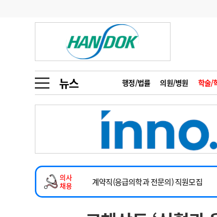
기부
모집
메디인포
인사
부음
오피니언
칼럼
건강정보
금주의 검색어
인물
초대석
피플
뉴스
행정/법률
의원/병원
학술/
1
의사인력 수급 추
동영상뉴스
2
성분명 처방
2026년 하반기 인턴 모집
포토뉴스
포토뉴스
3
AI의료
마취통증의학과 임기제 임상의사 채용
4
전공의 모집 결과
메디 Hospital
지역병원
중소병원
소아청소년과(소아응급전담) 계약직 의사
5
의사국시 합격률
의사
인포메이션
행정처분
판례
계약직(응급의학과 전문의) 직원모집
채용
하반기 전공의(레지던트1년차) 모집
학회·연수강좌
학회/연수강좌
행사