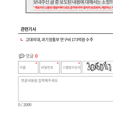
관련기사
고대의대, 과기정통부 연구비 173억원 수주
댓글
0
0
/ 2000