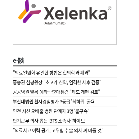
e-談
"의료일원화 유일한 방법은 한의학과 폐과"
홍승권 심평원장 " 초고가 신약, 엄격한 사후 검증"
공공병원 발목 예타…李대통령 "제도 개편 검토"
부산대병원 환자경험평가 3등급 '최하위' 굴욕
인천 시신 오배출 병원 관계자 3명 '불구속'
단기근무 의사 뽑는 'BTS 소속사' 하이브
"의료사고 이력 공개, 고위험 수술 의사 씨 마를 것"