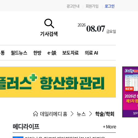
광고안내
회원가입
로그인
|
|
08.07
2026
금요일
기사검색
유통
월드뉴스
한방
e-談
보도자료
의료 AI
지침·기준·평가
약제급여 심사 결과
데일리메디 홈
뉴스
학술/학회
메디라이프
+ More