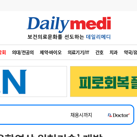
변경
사고
수첩
학회
의대/전공의
제약·바이오
의료기기/IT
간호
치과
약국/
계
6
관리급여 실시
7
지필공 지원책
~2026-08-31
8
수련환경 개선
채용시까지
9
의과대학 입시
 공개채용
채용시까지
10
약가인하
유권해석
정책/통계
공시
채용시까지
~2026-08-15