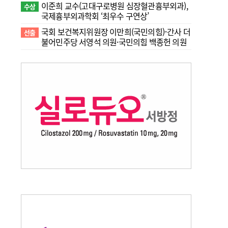
이준희 교수(고대구로병원 심장혈관흉부외과),
수상
국제흉부외과학회 ‘최우수 구연상’
국회 보건복지위원장 이만희(국민의힘)-간사 더
선출
불어민주당 서영석 의원·국민의힘 백종헌 의원