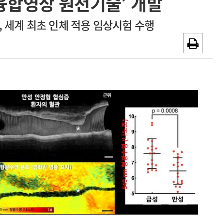
융합영상 원천기술’ 개발
~2026-08-31
광고안내
 세계 최초 인체 적용 임상시험 수행
채용시까지