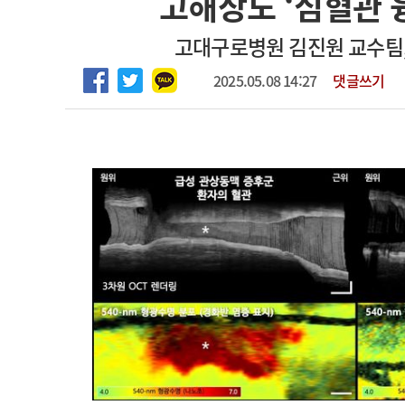
고해상도 ‘심혈관 
2026년 하반기 인턴 모집
고객센터
회사소개
법적고지
고대구로병원 김진원 교수팀,
마취통증의학과 임기제 임상의사 채용
2025.05.08 14:27
댓글쓰기