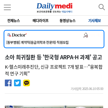
이름
비밀번호
전체뉴스
메디라이프
동영상뉴스
기사제보
[서울아산병원] 2026년 하반기 인턴 모집
[영남대학교의료원] 마취통증의학과 임기제 임상의사 채용
의사 채용
[충남대학교병원] 소아청소년과(소아응급전담) 계약직 의사 공개채용
[동부병원] 계약직(응급의학과 전문의) 직원모집
[이대목동병원] 하반기 전공의(레지던트1년차) 모집
소아 희귀질환 등 '한국형 ARPA-H 과제' 공고
[서울아산병원] 2026년 하반기 인턴 모집
[영남대학교의료원] 마취통증의학과 임기제 임상의사 채용
K-헬스미래추진단, 신규 프로젝트 7개 발표…"융복합
적 연구 기획"
기사입력 2025.06.10 05:00