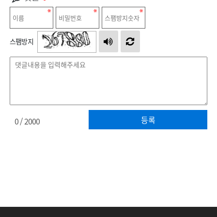
스팸방지
등록
0
/ 2000