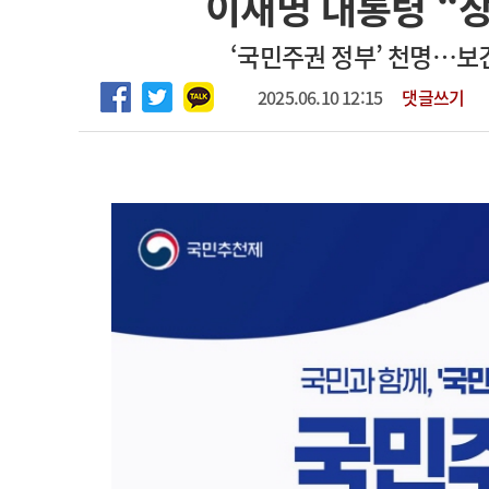
이재명 대통령 “장
2026년 하반기 인턴 모집
고객센터
회사소개
법적고지
‘국민주권 정부’ 천명…보
마취통증의학과 임기제 임상의사 채용
2025.06.10 12:15
댓글쓰기