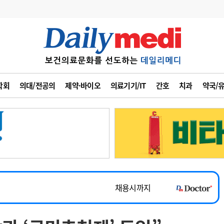
변경
사고
수첩
학회
의대/전공의
제약·바이오
의료기기/IT
간호
치과
약국/
계
6
관리급여 실시
7
지필공 지원책
~2026-08-31
8
수련환경 개선
채용시까지
9
의과대학 입시
 공개채용
채용시까지
10
약가인하
유권해석
정책/통계
공시
채용시까지
~2026-08-15