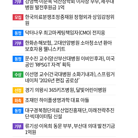
강영백·이순옥 덕산장학회 이사장 부부, 제주대
기부
병원 발전후원금 1억
한국의료분쟁조정중재원 정형외과 상임감정위
모집
원
닥터나우 최고마케팅책임자(CMO) 전지웅
동정
한화손해보험, 고대안암병원 소아청소년 환아
기부
보호자용 웰니스키트
문수진 교수( 양산부산대병원 이비인후과), 미국
동정
공인 ‘RPSGT 자격’ 획득
이선영 교수(건국대병원 소화기내과), 스프링거
수상
네이처 ‘2026년 편집 공로상’
경기 의왕시 365키즈병원, 달빛어린이병원
선정
조재민 하이플생명과학 대표 아들
화촉
대구경북첨단의료산업진흥재단, 미래전략추진
동정
단·빅데이터팀 신설
류기성·이옥희 동문 부부, 부산대 의대 발전기금
기부
1억원