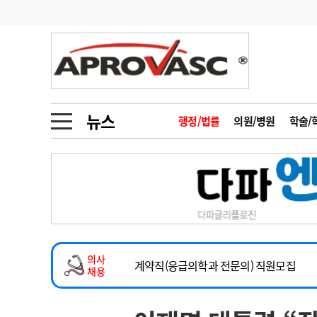
기부
모집
메디인포
인사
부음
오피니언
칼럼
건강정보
금주의 검색어
인물
초대석
피플
뉴스
행정/법률
의원/병원
학술/
1
의사인력 수급 추
동영상뉴스
2
성분명 처방
2026년 하반기 인턴 모집
포토뉴스
포토뉴스
3
AI의료
마취통증의학과 임기제 임상의사 채용
4
전공의 모집 결과
메디 Hospital
지역병원
중소병원
소아청소년과(소아응급전담) 계약직 의사
5
의사국시 합격률
의사
인포메이션
행정처분
판례
계약직(응급의학과 전문의) 직원모집
채용
하반기 전공의(레지던트1년차) 모집
학회·연수강좌
학회/연수강좌
행사