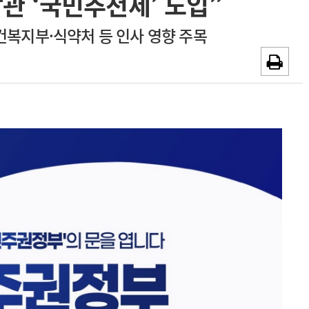
관 ‘국민추천제’ 도입”
~2026-08-31
광고안내
건복지부·식약처 등 인사 영향 주목
채용시까지