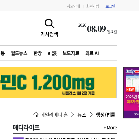
광고안내
회원가입
로그인
|
|
08.09
2026
일요일
기사검색
유통
월드뉴스
한방
e-談
보도자료
의료 AI
지침·기준·평가
약제급여 심사 결과
데일리메디 홈
뉴스
행정/법률
메디라이프
+ More