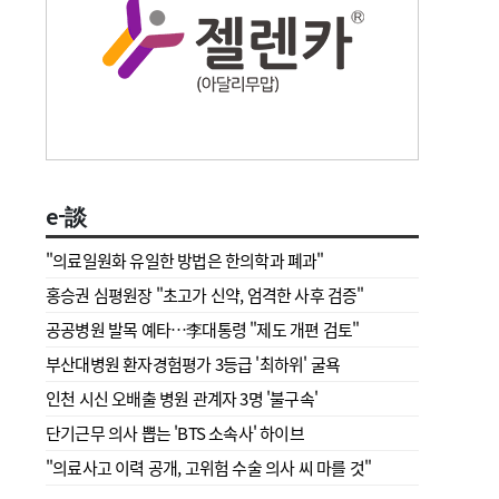
e-談
"의료일원화 유일한 방법은 한의학과 폐과"
홍승권 심평원장 " 초고가 신약, 엄격한 사후 검증"
공공병원 발목 예타…李대통령 "제도 개편 검토"
부산대병원 환자경험평가 3등급 '최하위' 굴욕
인천 시신 오배출 병원 관계자 3명 '불구속'
단기근무 의사 뽑는 'BTS 소속사' 하이브
"의료사고 이력 공개, 고위험 수술 의사 씨 마를 것"