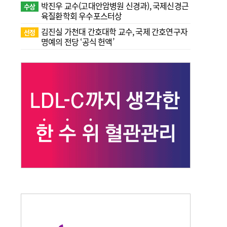
박진우 교수(고대안암병원 신경과), 국제신경근
수상
육질환학회 우수포스터상
김진실 가천대 간호대학 교수, 국제 간호연구자
선정
명예의 전당 ‘공식 헌액’