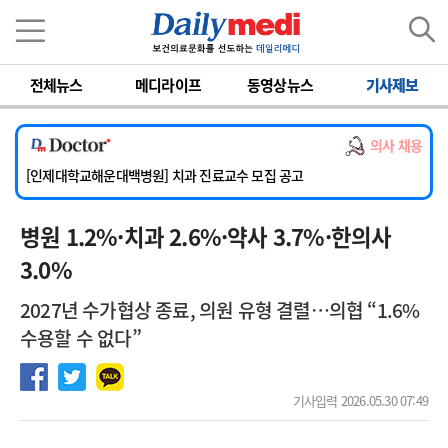
이름
비밀번호
[서울아산병원] 2026년 하반기 인턴 모집
전체뉴스
메디라이프
동영상뉴스
기사제보
[명지병원] 하반기 전공의(인턴) 모집
[동국대학교 경주병원] 내과(소화기, 심장, 내분비), 소아청소년과, 외과, 심장혈관흉부외과, 이비인후과, 병리과 교원 초빙
의사 채용
[국립암센터] 진단검사의학과 정규직 의사직 초빙
[인제대학교해운대백병원] 치과 진료교수 모집 공고
[서울아산병원] 2026년 하반기 인턴 모집
병원 1.2%·치과 2.6%·약사 3.7%·한의사
[명지병원] 하반기 전공의(인턴) 모집
3.0%
2027년 수가협상 종료, 의원 유형 결렬…의협 “1.6%
수용할 수 없다”
기사입력 2026.05.30 07:49