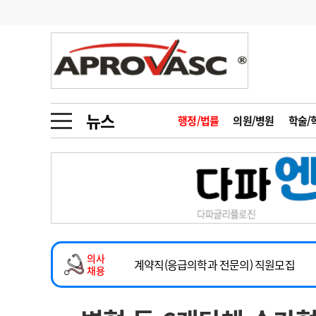
기부
모집
메디인포
인사
부음
오피니언
칼럼
건강정보
금주의 검색어
인물
초대석
피플
뉴스
행정/법률
의원/병원
학술/
1
의사인력 수급 추
동영상뉴스
2
성분명 처방
2026년 하반기 인턴 모집
포토뉴스
포토뉴스
3
AI의료
마취통증의학과 임기제 임상의사 채용
4
전공의 모집 결과
메디 Hospital
지역병원
중소병원
소아청소년과(소아응급전담) 계약직 의사
5
의사국시 합격률
의사
인포메이션
행정처분
판례
계약직(응급의학과 전문의) 직원모집
채용
하반기 전공의(레지던트1년차) 모집
학회·연수강좌
학회/연수강좌
행사