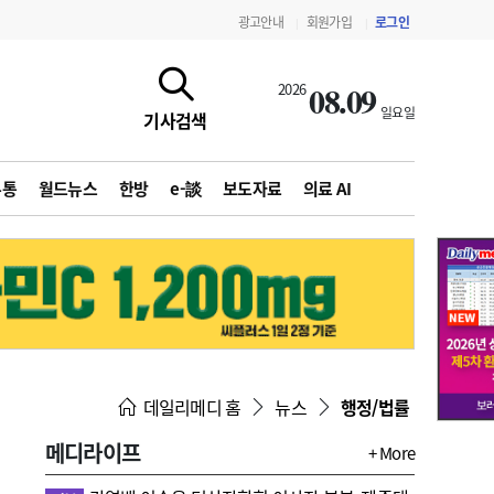
광고안내
회원가입
로그인
|
|
08.09
2026
일요일
기사검색
유통
월드뉴스
한방
e-談
보도자료
의료 AI
지침·기준·평가
약제급여 심사 결과
데일리메디 홈
뉴스
행정/법률
메디라이프
+ More