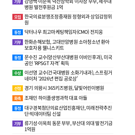
강영백·이순옥 덕산장학회 이사장 부부, 제주대
기부
병원 발전후원금 1억
한국의료분쟁조정중재원 정형외과 상임감정위
모집
원
닥터나우 최고마케팅책임자(CMO) 전지웅
동정
한화손해보험, 고대안암병원 소아청소년 환아
기부
보호자용 웰니스키트
문수진 교수( 양산부산대병원 이비인후과), 미국
동정
공인 ‘RPSGT 자격’ 획득
이선영 교수(건국대병원 소화기내과), 스프링거
수상
네이처 ‘2026년 편집 공로상’
경기 의왕시 365키즈병원, 달빛어린이병원
선정
조재민 하이플생명과학 대표 아들
화촉
대구경북첨단의료산업진흥재단, 미래전략추진
동정
단·빅데이터팀 신설
류기성·이옥희 동문 부부, 부산대 의대 발전기금
기부
1억원