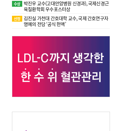
박진우 교수(고대안암병원 신경과), 국제신경근
수상
육질환학회 우수포스터상
김진실 가천대 간호대학 교수, 국제 간호연구자
선정
명예의 전당 ‘공식 헌액’