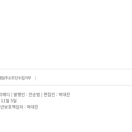
메일주소무단수집거부
|
일리메디 | 발행인 : 안순범 | 편집인 : 박대진
 11월 5일
 |청소년보호책임자 : 박대진