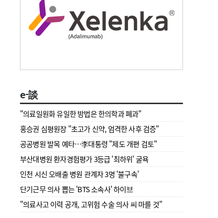
e-談
"의료일원화 유일한 방법은 한의학과 폐과"
홍승권 심평원장 " 초고가 신약, 엄격한 사후 검증"
공공병원 발목 예타…李대통령 "제도 개편 검토"
부산대병원 환자경험평가 3등급 '최하위' 굴욕
인천 시신 오배출 병원 관계자 3명 '불구속'
단기근무 의사 뽑는 'BTS 소속사' 하이브
"의료사고 이력 공개, 고위험 수술 의사 씨 마를 것"