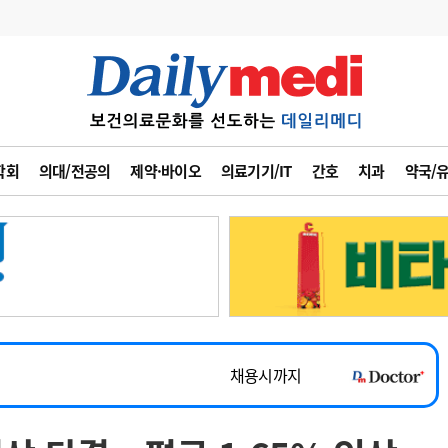
변경
사고
수첩
학회
의대/전공의
제약·바이오
의료기기/IT
간호
치과
약국/
계
6
관리급여 실시
7
지필공 지원책
~2026-08-31
8
수련환경 개선
채용시까지
9
의과대학 입시
 공개채용
채용시까지
10
약가인하
유권해석
정책/통계
공시
채용시까지
~2026-08-15