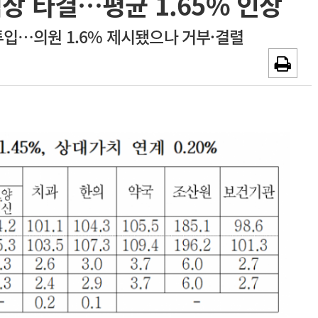
상 타결…평균 1.65% 인상
~2026-08-31
광고안내
 투입…의원 1.6% 제시됐으나 거부·결렬
채용시까지