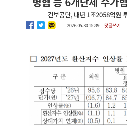
병협 등 6개단체 수가협
2026년 하반기 인턴 모집
고객센터
회사소개
법적고지
건보공단, 내년 1조2058억원
마취통증의학과 임기제 임상의사 채용
2026.05.30 15:39
댓글쓰기