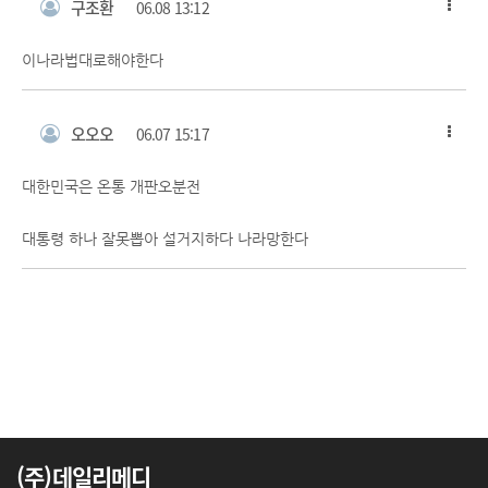
구조환
06.08 13:12
이나라법대로해야한다
오오오
06.07 15:17
대한민국은 온통 개판오분전
대통령 하나 잘못뽑아 설거지하다 나라망한다
(주)데일리메디