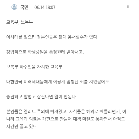
국민
06.14 19:07
교육부, 보복부
이사태를 일으킨 장본인들은 절대 용서할수가 없다
강압적으로 학생증원을 총장한테 받아내고,
보복부 하수인을 자처한 교육부
대한민국 미래세대들에게 이렇게 엄청난 죄를 지었음에도
승진하고 발뻗고 잠잔다면 말이 안된다
본인들은 엘리트 주의에 빠져있고, 자식들은 해외로 빼돌리면서, 이
나라 교육과 의료는 개판으로 만들어 대책 마련도 못하면서 아직도
시간만 끌고 있다