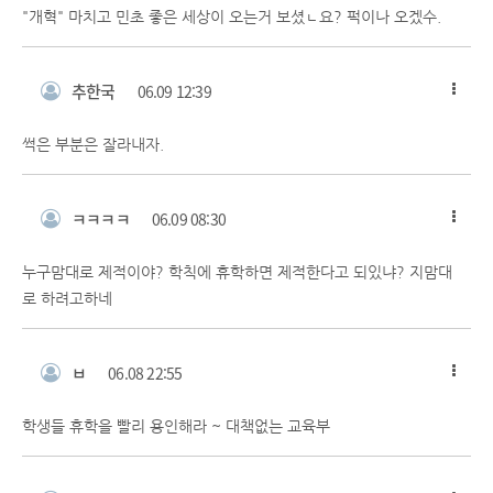
"개혁" 마치고 민초 좋은 세상이 오는거 보셨ㄴ요? 퍽이나 오겠수.
추한국
06.09 12:39
썩은 부분은 잘라내자.
ㅋㅋㅋㅋ
06.09 08:30
누구맘대로 제적이야? 학칙에 휴학하면 제적한다고 되있냐? 지맘대
로 하려고하네
ㅂ
06.08 22:55
학생들 휴학을 빨리 용인해라 ~ 대책없는 교육부