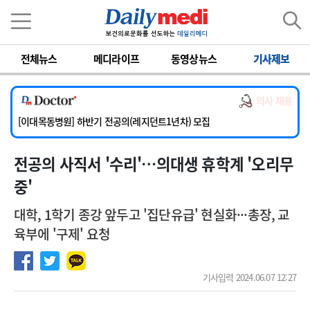
이름
비밀번호
[서울아산병원] 2026년 하반기 인턴 모집
전체뉴스
메디라이프
동영상뉴스
기사제보
[영남대학교의료원] 마취통증의학과 임기제 임상의사 채용
[충남대학교병원] 소아청소년과(소아응급전담) 계약직 의사 공개채용
의사 채용
[동부병원] 계약직(응급의학과 전문의) 직원모집
[이대목동병원] 하반기 전공의(레지던트1년차) 모집
[서울아산병원] 2026년 하반기 인턴 모집
전공의 사직서 '수리'…의대생 휴학계 '오리무
[영남대학교의료원] 마취통증의학과 임기제 임상의사 채용
중'
대학, 1학기 종강 앞두고 '집단유급' 현실화···총장, 교
육부에 '구제' 요청
기사입력 2024.06.07 12:27