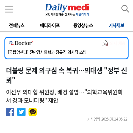
이름
비밀번호
전체뉴스
메디라이프
동영상뉴스
기사제보
[서울아산병원] 2026년 하반기 인턴 모집
[명지병원] 하반기 전공의(인턴) 모집
의사 채용
[동국대학교 경주병원] 내과(소화기, 심장, 내분비), 소아청소년과, 외과, 심장혈관흉부외과, 이비인후과, 병리과 교원 초빙
[국립암센터] 진단검사의학과 정규직 의사직 초빙
[인제대학교해운대백병원] 치과 진료교수 모집 공고
더블링 문제 의구심 속 복귀…의대생 "정부 신
[서울아산병원] 2026년 하반기 인턴 모집
[명지병원] 하반기 전공의(인턴) 모집
뢰"
이선우 의대협 위원장, 배경 설명…"의학교육위원회
서 경과 모니터링" 제안
기사입력 2025.07.14 05:22