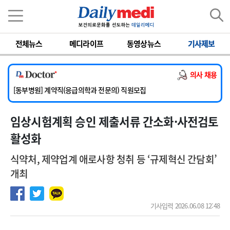
이름
비밀번호
전체뉴스
메디라이프
동영상뉴스
기사제보
[서울아산병원] 2026년 하반기 인턴 모집
[영남대학교의료원] 마취통증의학과 임기제 임상의사 채용
의사 채용
[충남대학교병원] 소아청소년과(소아응급전담) 계약직 의사 공개채용
[동부병원] 계약직(응급의학과 전문의) 직원모집
[이대목동병원] 하반기 전공의(레지던트1년차) 모집
임상시험계획 승인 제출서류 간소화·사전검토
[서울아산병원] 2026년 하반기 인턴 모집
[영남대학교의료원] 마취통증의학과 임기제 임상의사 채용
활성화
식약처, 제약업계 애로사항 청취 등 ‘규제혁신 간담회’
개최
기사입력 2026.06.08 12:48