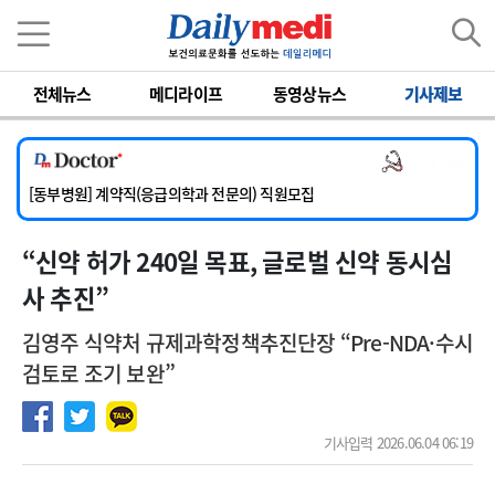
이름
비밀번호
전체뉴스
메디라이프
동영상뉴스
기사제보
[서울아산병원] 2026년 하반기 인턴 모집
[영남대학교의료원] 마취통증의학과 임기제 임상의사 채용
의사 채용
[충남대학교병원] 소아청소년과(소아응급전담) 계약직 의사 공개채용
[동부병원] 계약직(응급의학과 전문의) 직원모집
[이대목동병원] 하반기 전공의(레지던트1년차) 모집
“신약 허가 240일 목표, 글로벌 신약 동시심
[서울아산병원] 2026년 하반기 인턴 모집
[영남대학교의료원] 마취통증의학과 임기제 임상의사 채용
사 추진”
김영주 식약처 규제과학정책추진단장 “Pre-NDA·수시
검토로 조기 보완”
기사입력 2026.06.04 06:19