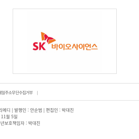
메일주소무단수집거부
|
일리메디 | 발행인 : 안순범 | 편집인 : 박대진
 11월 5일
 |청소년보호책임자 : 박대진