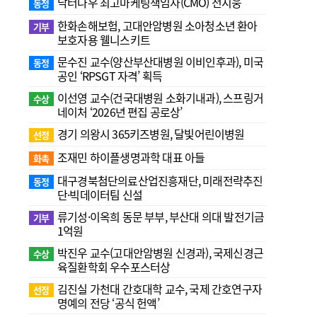
닥터나우 최고마케팅책임자(CMO) 전지웅
동정
한화손해보험, 고대안암병원 소아청소년 환아
기부
보호자용 웰니스키트
문수진 교수( 양산부산대병원 이비인후과), 미국
동정
공인 ‘RPSGT 자격’ 획득
이선영 교수(건국대병원 소화기내과), 스프링거
수상
네이처 ‘2026년 편집 공로상’
경기 의왕시 365키즈병원, 달빛어린이병원
선정
조재민 하이플생명과학 대표 아들
화촉
대구경북첨단의료산업진흥재단, 미래전략추진
동정
단·빅데이터팀 신설
류기성·이옥희 동문 부부, 부산대 의대 발전기금
기부
1억원
박진우 교수(고대안암병원 신경과), 국제신경근
수상
육질환학회 우수포스터상
김진실 가천대 간호대학 교수, 국제 간호연구자
선정
명예의 전당 ‘공식 헌액’