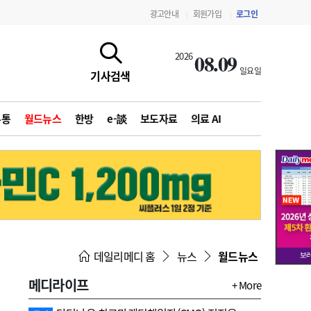
광고안내
회원가입
로그인
|
|
08.09
2026
일요일
기사검색
유통
월드뉴스
한방
e-談
보도자료
의료 AI
지침·기준·평가
약제급여 심사 결과
데일리메디 홈
뉴스
월드뉴스
메디라이프
+ More