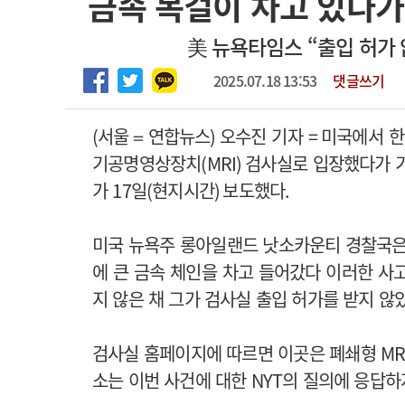
금속 목걸이 차고 있다가 
2026년 하반기 인턴 모집
고객센터
회사소개
법적고지
美 뉴욕타임스 “출입 허가
마취통증의학과 임기제 임상의사 채용
2025.07.18 13:53
댓글쓰기
(
서울＝연합뉴스
)
오수진 기자
=
미국에서 한
기공명영상장치
(MRI)
검사실로 입장했다가 
가
17
일
(
현지시간
)
보도했다
.
미국 뉴욕주 롱아일랜드 낫소카운티 경찰국
에 큰 금속 체인을 차고 들어갔다 이러한 사
지 않은 채 그가 검사실 출입 허가를 받지 않
검사실 홈페이지에 따르면 이곳은 폐쇄형
MR
소는 이번 사건에 대한
NYT
의 질의에 응답하