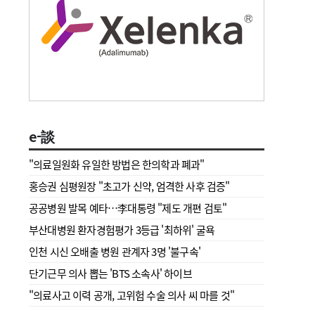
e-談
"의료일원화 유일한 방법은 한의학과 폐과"
홍승권 심평원장 " 초고가 신약, 엄격한 사후 검증"
공공병원 발목 예타…李대통령 "제도 개편 검토"
부산대병원 환자경험평가 3등급 '최하위' 굴욕
인천 시신 오배출 병원 관계자 3명 '불구속'
단기근무 의사 뽑는 'BTS 소속사' 하이브
"의료사고 이력 공개, 고위험 수술 의사 씨 마를 것"