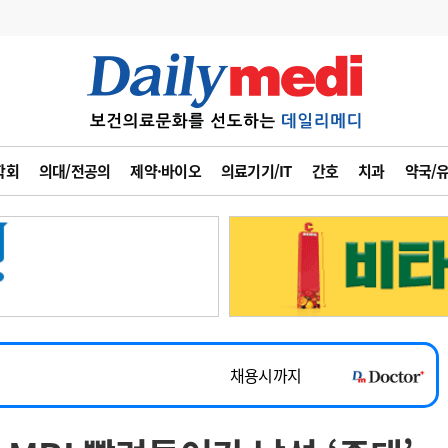
변경
사고
수첩
학회
의대/전공의
제약·바이오
의료기기/IT
간호
치과
약국/
계
6
관리급여 실시
7
지필공 지원책
~2026-08-31
8
수련환경 개선
채용시까지
9
의과대학 입시
 공개채용
채용시까지
10
약가인하
유권해석
정책/통계
공시
채용시까지
~2026-08-15