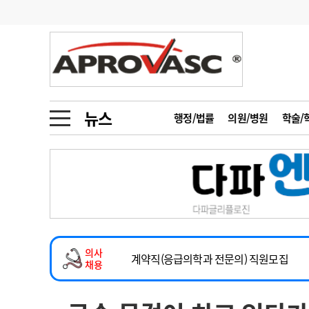
기부
모집
메디인포
인사
부음
오피니언
칼럼
건강정보
금주의 검색어
인물
초대석
피플
뉴스
행정/법률
의원/병원
학술/
1
의사인력 수급 추
동영상뉴스
2
성분명 처방
2026년 하반기 인턴 모집
포토뉴스
포토뉴스
3
AI의료
마취통증의학과 임기제 임상의사 채용
4
전공의 모집 결과
메디 Hospital
지역병원
중소병원
소아청소년과(소아응급전담) 계약직 의사
5
의사국시 합격률
의사
인포메이션
행정처분
판례
계약직(응급의학과 전문의) 직원모집
채용
하반기 전공의(레지던트1년차) 모집
학회·연수강좌
학회/연수강좌
행사