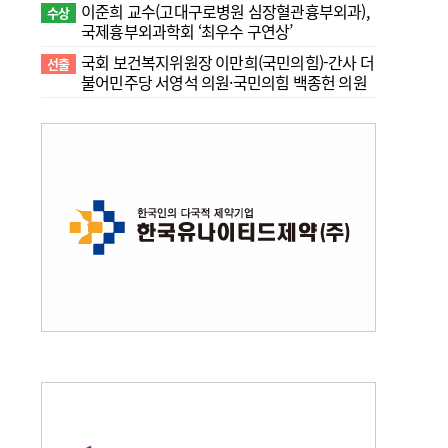
이준희 교수(고대구로병원 심장혈관흉부외과),
수상
국제흉부외과학회 ‘최우수 구연상’
국회 보건복지위원장 이만희(국민의힘)-간사 더
선출
불어민주당 서영석 의원·국민의힘 백종헌 의원