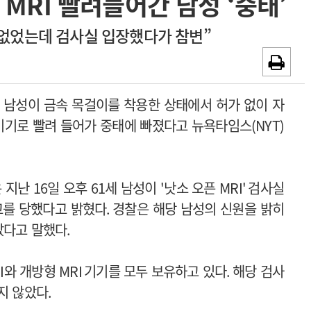
MRI 빨려들어간 남성 ‘중태’
~2026-08-31
광고안내
 없었는데 검사실 입장했다가 참변”
채용시까지
 남성이 금속 목걸이를 착용한 상태에서 허가 없이 자
기기로 빨려 들어가 중태에 빠졌다고 뉴욕타임스
(NYT)
은 지난
16
일 오후
61
세 남성이
'
낫소 오픈
MRI'
검사실
고를 당했다고 밝혔다
.
경찰은 해당 남성의 신원을 밝히
았다고 말했다
.
I
와 개방형
MRI
기기를 모두 보유하고 있다
.
해당 검사
지 않았다
.