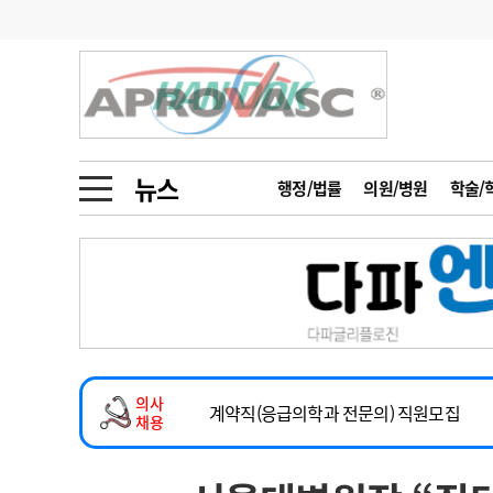
기부
모집
메디인포
인사
부음
오피니언
칼럼
건강정보
금주의 검색어
인물
초대석
피플
뉴스
행정/법률
의원/병원
학술/
1
의사인력 수급 추
동영상뉴스
2
성분명 처방
2026년 하반기 인턴 모집
포토뉴스
포토뉴스
3
AI의료
마취통증의학과 임기제 임상의사 채용
4
전공의 모집 결과
메디 Hospital
지역병원
중소병원
소아청소년과(소아응급전담) 계약직 의사
5
의사국시 합격률
의사
인포메이션
행정처분
판례
계약직(응급의학과 전문의) 직원모집
채용
하반기 전공의(레지던트1년차) 모집
학회·연수강좌
학회/연수강좌
행사