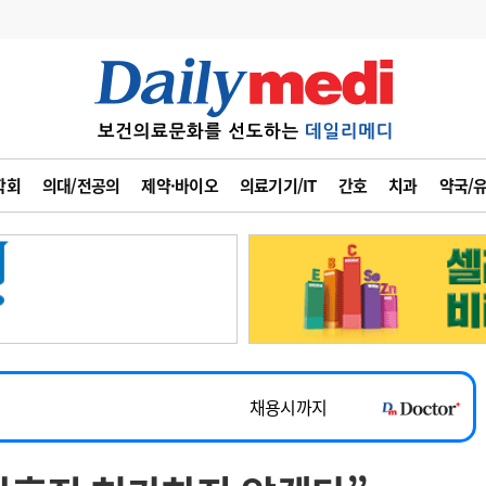
변경
사고
수첩
학회
의대/전공의
제약·바이오
의료기기/IT
간호
치과
약국/
계
6
관리급여 실시
7
지필공 지원책
~2026-08-31
8
수련환경 개선
채용시까지
9
의과대학 입시
 공개채용
채용시까지
10
약가인하
유권해석
정책/통계
공시
채용시까지
~2026-08-15