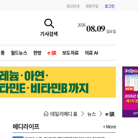
광고안내
회원가입
로그인
|
|
08.09
2026
일요일
기사검색
유통
월드뉴스
한방
e-談
보도자료
의료 AI
지침·기준·평가
약제급여 심사 결과
데일리메디 홈
뉴스
e-談
메디라이프
+ More