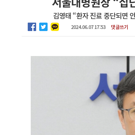
서울대병원장 “집
2026년 하반기 인턴 모집
고객센터
회사소개
법적고지
김영태 “환자 진료 중단되면 안
마취통증의학과 임기제 임상의사 채용
2024.06.07 17:53
댓글쓰기