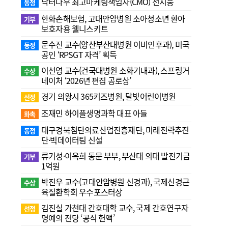
닥터나우 최고마케팅책임자(CMO) 전지웅
동정
한화손해보험, 고대안암병원 소아청소년 환아
기부
보호자용 웰니스키트
문수진 교수( 양산부산대병원 이비인후과), 미국
동정
공인 ‘RPSGT 자격’ 획득
이선영 교수(건국대병원 소화기내과), 스프링거
수상
네이처 ‘2026년 편집 공로상’
경기 의왕시 365키즈병원, 달빛어린이병원
선정
조재민 하이플생명과학 대표 아들
화촉
대구경북첨단의료산업진흥재단, 미래전략추진
동정
단·빅데이터팀 신설
류기성·이옥희 동문 부부, 부산대 의대 발전기금
기부
1억원
박진우 교수(고대안암병원 신경과), 국제신경근
수상
육질환학회 우수포스터상
김진실 가천대 간호대학 교수, 국제 간호연구자
선정
명예의 전당 ‘공식 헌액’