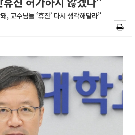
단휴진 허가하지 않겠다”
~2026-08-31
광고안내
돼, 교수님들 ‘휴진’ 다시 생각해달라”
채용시까지