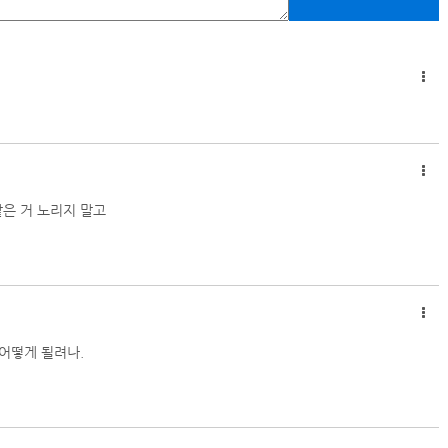
같은 거 노리지 말고
어떻게 될려나.