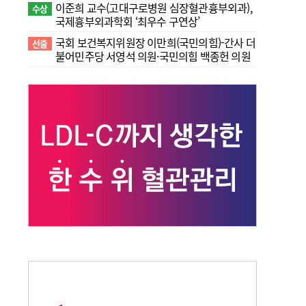
이준희 교수(고대구로병원 심장혈관흉부외과),
수상
국제흉부외과학회 ‘최우수 구연상’
국회 보건복지위원장 이만희(국민의힘)-간사 더
선출
불어민주당 서영석 의원·국민의힘 백종헌 의원