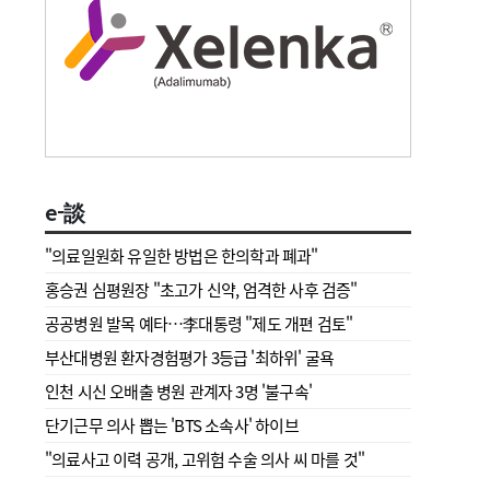
e-談
"의료일원화 유일한 방법은 한의학과 폐과"
홍승권 심평원장 " 초고가 신약, 엄격한 사후 검증"
공공병원 발목 예타…李대통령 "제도 개편 검토"
부산대병원 환자경험평가 3등급 '최하위' 굴욕
인천 시신 오배출 병원 관계자 3명 '불구속'
단기근무 의사 뽑는 'BTS 소속사' 하이브
"의료사고 이력 공개, 고위험 수술 의사 씨 마를 것"