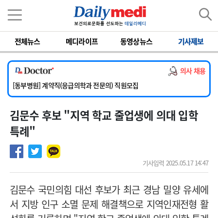
이름
비밀번호
전체뉴스
메디라이프
동영상뉴스
기사제보
[서울아산병원] 2026년 하반기 인턴 모집
[영남대학교의료원] 마취통증의학과 임기제 임상의사 채용
의사 채용
[충남대학교병원] 소아청소년과(소아응급전담) 계약직 의사 공개채용
[동부병원] 계약직(응급의학과 전문의) 직원모집
[이대목동병원] 하반기 전공의(레지던트1년차) 모집
김문수 후보 "지역 학교 줄업생에 의대 입학
[서울아산병원] 2026년 하반기 인턴 모집
[영남대학교의료원] 마취통증의학과 임기제 임상의사 채용
특례"
기사입력 2025.05.17 14:47
김문수 국민의힘 대선 후보가 최근 경남 밀양 유세에
서 지방 인구 소멸 문제 해결책으로 지역인재전형 활