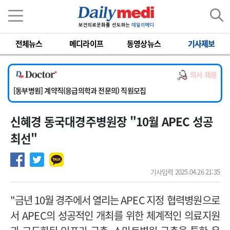
이름
비밀번호
전체뉴스
메디라이프
동영상뉴스
기사제보
[서울아산병원] 2026년 하반기 인턴 모집
[영남대학교의료원] 마취통증의학과 임기제 임상의사 채용
의사 채용
[충남대학교병원] 소아청소년과(소아응급전담) 계약직 의사 공개채용
[동부병원] 계약직(응급의학과 전문의) 직원모집
[이대목동병원] 하반기 전공의(레지던트1년차) 모집
신혜경 동국대경주병원장 "10월 APEC 성공
[서울아산병원] 2026년 하반기 인턴 모집
[영남대학교의료원] 마취통증의학과 임기제 임상의사 채용
최선"
기사입력 2025.04.26 21:35
"금년 10월 경주에서 열리는 APEC
지정 협력병원으로
서
APEC
의 성공적인 개최를 위한 체계적인 의료지원