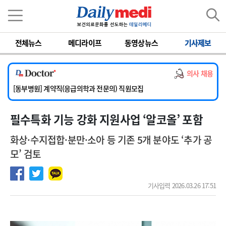
이름
비밀번호
전체뉴스
메디라이프
동영상뉴스
기사제보
[서울아산병원] 2026년 하반기 인턴 모집
[영남대학교의료원] 마취통증의학과 임기제 임상의사 채용
의사 채용
[충남대학교병원] 소아청소년과(소아응급전담) 계약직 의사 공개채용
[동부병원] 계약직(응급의학과 전문의) 직원모집
[이대목동병원] 하반기 전공의(레지던트1년차) 모집
필수특화 기능 강화 지원사업 ‘알코올’ 포함
[서울아산병원] 2026년 하반기 인턴 모집
[영남대학교의료원] 마취통증의학과 임기제 임상의사 채용
화상·수지접합·분만·소아 등 기존 5개 분야도 ‘추가 공
모’ 검토
기사입력 2026.03.26 17:51