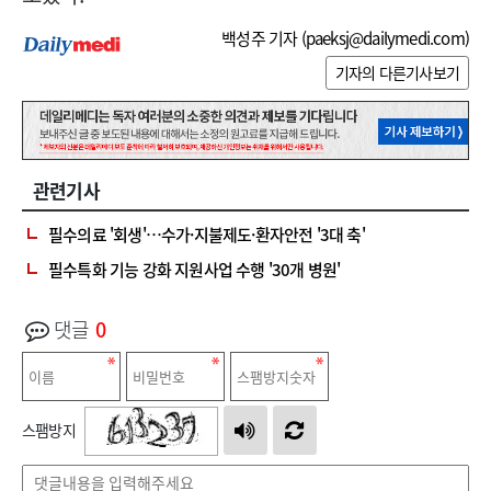
백성주 기자 (
paeksj@dailymedi.com
)
기자의 다른기사보기
관련기사
필수의료 '회생'…수가·지불제도·환자안전 '3대 축'
필수특화 기능 강화 지원사업 수행 '30개 병원'
댓글
0
스팸방지