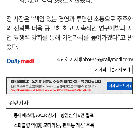
주별 의결권이 각각 3%로 제한됐다.
정 사장은 “책임 있는 경영과 투명한 소통으로 주주와
의 신뢰를 더욱 공고히 하고 지속적인 연구개발과 사
업 경쟁력 강화를 통해 기업가치를 높여가겠다”고 밝
혔다.
최진호 기자 (
jinho6346@dailymedi.com
)
기자의 다른기사보기
관련기사
동아에스티, AACR 참가…항암신약 9건 발표
소화불량 약(藥) 모티리톤, '편두통 개선' 주목