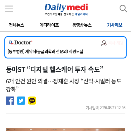
이름
비밀번호
전체뉴스
메디라이프
동영상뉴스
기사제보
[서울아산병원] 2026년 하반기 인턴 모집
[영남대학교의료원] 마취통증의학과 임기제 임상의사 채용
의사 채용
[충남대학교병원] 소아청소년과(소아응급전담) 계약직 의사 공개채용
[동부병원] 계약직(응급의학과 전문의) 직원모집
[이대목동병원] 하반기 전공의(레지던트1년차) 모집
동아ST “디지털 헬스케어 투자 속도”
[서울아산병원] 2026년 하반기 인턴 모집
[영남대학교의료원] 마취통증의학과 임기제 임상의사 채용
6개 안건 원안 의결…정재훈 사장 “신약·시밀러 등도
강화”
기사입력 2026.03.27 12:56