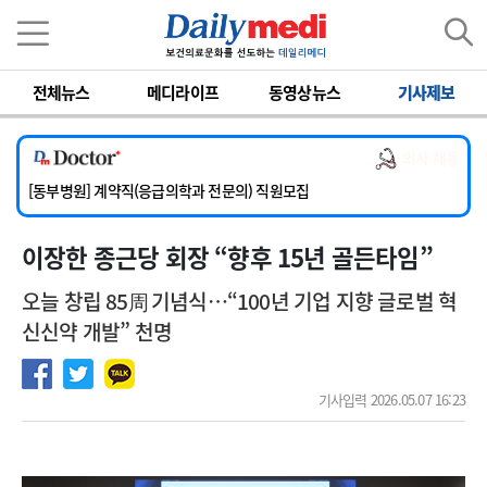
이름
비밀번호
전체뉴스
메디라이프
동영상뉴스
기사제보
[서울아산병원] 2026년 하반기 인턴 모집
[영남대학교의료원] 마취통증의학과 임기제 임상의사 채용
의사 채용
[충남대학교병원] 소아청소년과(소아응급전담) 계약직 의사 공개채용
[동부병원] 계약직(응급의학과 전문의) 직원모집
[이대목동병원] 하반기 전공의(레지던트1년차) 모집
이장한 종근당 회장 “향후 15년 골든타임”
[서울아산병원] 2026년 하반기 인턴 모집
[영남대학교의료원] 마취통증의학과 임기제 임상의사 채용
오늘 창립 85周 기념식…“100년 기업 지향 글로벌 혁
신신약 개발” 천명
기사입력 2026.05.07 16:23