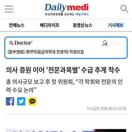
이름
비밀번호
전체뉴스
메디라이프
동영상뉴스
기사제보
[서울아산병원] 2026년 하반기 인턴 모집
[영남대학교의료원] 마취통증의학과 임기제 임상의사 채용
의사 채용
[충남대학교병원] 소아청소년과(소아응급전담) 계약직 의사 공개채용
[동부병원] 계약직(응급의학과 전문의) 직원모집
[이대목동병원] 하반기 전공의(레지던트1년차) 모집
의사 증원 이어 ‘전문과목별’ 수급 추계 착수
[서울아산병원] 2026년 하반기 인턴 모집
[영남대학교의료원] 마취통증의학과 임기제 임상의사 채용
총 의사규모 보고 후 첫 위원회, “각 학회와 전문의 인
력 수요 논의”
기사입력 2026.06.01 12:31