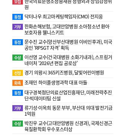
한국의료분쟁조정중재원 정형외과 상임감정위
모집
원
닥터나우 최고마케팅책임자(CMO) 전지웅
동정
한화손해보험, 고대안암병원 소아청소년 환아
기부
보호자용 웰니스키트
문수진 교수( 양산부산대병원 이비인후과), 미국
동정
공인 ‘RPSGT 자격’ 획득
이선영 교수(건국대병원 소화기내과), 스프링거
수상
네이처 ‘2026년 편집 공로상’
경기 의왕시 365키즈병원, 달빛어린이병원
선정
조재민 하이플생명과학 대표 아들
화촉
대구경북첨단의료산업진흥재단, 미래전략추진
동정
단·빅데이터팀 신설
류기성·이옥희 동문 부부, 부산대 의대 발전기금
기부
1억원
박진우 교수(고대안암병원 신경과), 국제신경근
수상
육질환학회 우수포스터상