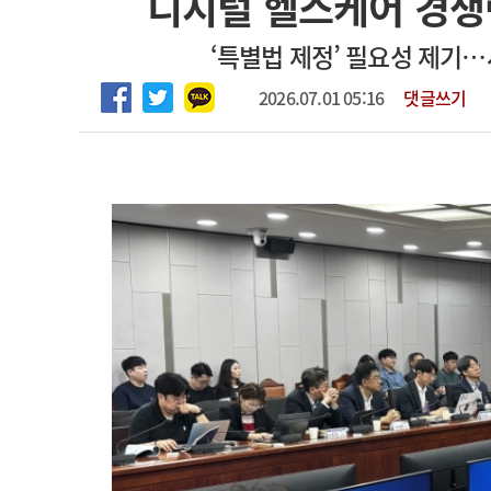
디지털 헬스케어 경쟁력
2026년 하반기 인턴 모집
고객센터
회사소개
법적고지
‘특별법 제정’ 필요성 제기
마취통증의학과 임기제 임상의사 채용
2026.07.01 05:16
댓글쓰기