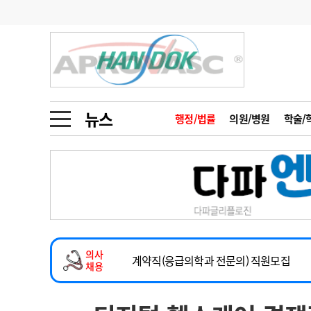
기부
모집
메디인포
인사
부음
오피니언
칼럼
건강정보
금주의 검색어
인물
초대석
피플
뉴스
행정/법률
의원/병원
학술/
1
의사인력 수급 추
동영상뉴스
2
성분명 처방
2026년 하반기 인턴 모집
포토뉴스
포토뉴스
3
AI의료
마취통증의학과 임기제 임상의사 채용
4
전공의 모집 결과
메디 Hospital
지역병원
중소병원
소아청소년과(소아응급전담) 계약직 의사
5
의사국시 합격률
의사
인포메이션
행정처분
판례
계약직(응급의학과 전문의) 직원모집
채용
하반기 전공의(레지던트1년차) 모집
학회·연수강좌
학회/연수강좌
행사