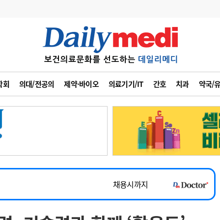
변경
사고
수첩
학회
의대/전공의
제약·바이오
의료기기/IT
간호
치과
약국/
계
6
관리급여 실시
7
지필공 지원책
~2026-08-31
8
수련환경 개선
채용시까지
9
의과대학 입시
 공개채용
채용시까지
10
약가인하
유권해석
정책/통계
공시
채용시까지
~2026-08-15