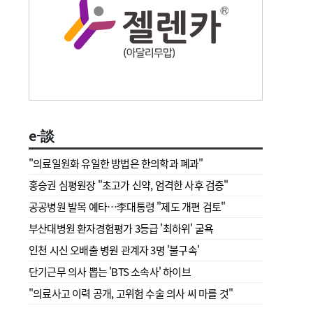
e-談
"의료일원화 유일한 방법은 한의학과 폐과"
홍승권 심평원장 " 초고가 신약, 엄격한 사후 검증"
공공병원 발목 예타…李대통령 "제도 개편 검토"
부산대병원 환자경험평가 3등급 '최하위' 굴욕
인천 시신 오배출 병원 관계자 3명 '불구속'
단기근무 의사 뽑는 'BTS 소속사' 하이브
"의료사고 이력 공개, 고위험 수술 의사 씨 마를 것"