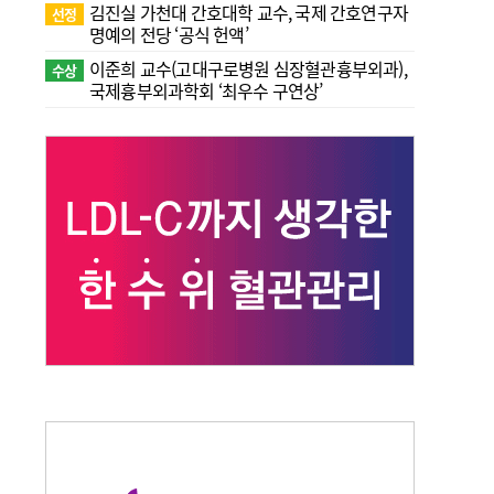
김진실 가천대 간호대학 교수, 국제 간호연구자
선정
명예의 전당 ‘공식 헌액’
이준희 교수(고대구로병원 심장혈관흉부외과),
수상
국제흉부외과학회 ‘최우수 구연상’