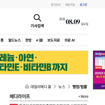
광고안내
회원가입
로그인
|
|
08.09
2026
일요일
기사검색
유통
월드뉴스
한방
e-談
보도자료
의료 AI
지침·기준·평가
약제급여 심사 결과
데일리메디 홈
뉴스
행정/법률
메디라이프
+ More