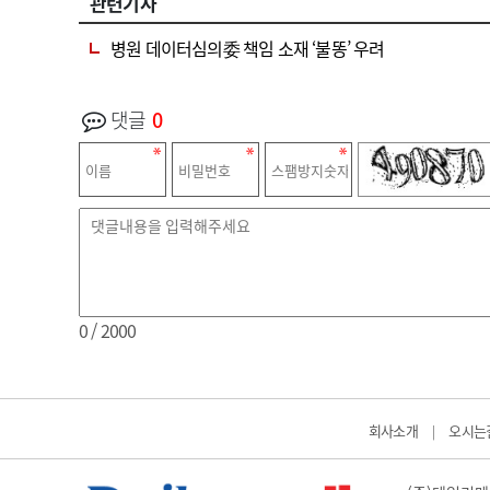
관련기사
병원 데이터심의委 책임 소재 ‘불똥’ 우려
댓글
0
0
/ 2000
회사소개
오시는
|