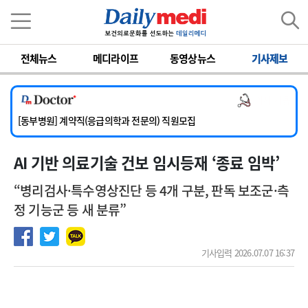
이름
비밀번호
전체뉴스
메디라이프
동영상뉴스
기사제보
[서울아산병원] 2026년 하반기 인턴 모집
[영남대학교의료원] 마취통증의학과 임기제 임상의사 채용
의사 채용
[충남대학교병원] 소아청소년과(소아응급전담) 계약직 의사 공개채용
[동부병원] 계약직(응급의학과 전문의) 직원모집
[이대목동병원] 하반기 전공의(레지던트1년차) 모집
AI 기반 의료기술 건보 임시등재 ‘종료 임박’
[서울아산병원] 2026년 하반기 인턴 모집
[영남대학교의료원] 마취통증의학과 임기제 임상의사 채용
“병리검사·특수영상진단 등 4개 구분, 판독 보조군·측
정 기능군 등 새 분류”
기사입력 2026.07.07 16:37