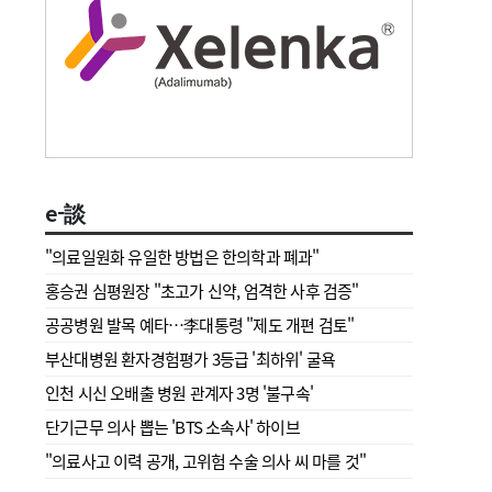
e-談
"의료일원화 유일한 방법은 한의학과 폐과"
홍승권 심평원장 " 초고가 신약, 엄격한 사후 검증"
공공병원 발목 예타…李대통령 "제도 개편 검토"
부산대병원 환자경험평가 3등급 '최하위' 굴욕
인천 시신 오배출 병원 관계자 3명 '불구속'
단기근무 의사 뽑는 'BTS 소속사' 하이브
"의료사고 이력 공개, 고위험 수술 의사 씨 마를 것"