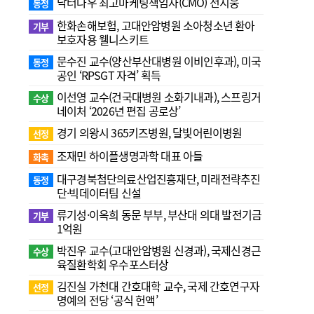
닥터나우 최고마케팅책임자(CMO) 전지웅
동정
한화손해보험, 고대안암병원 소아청소년 환아
기부
보호자용 웰니스키트
문수진 교수( 양산부산대병원 이비인후과), 미국
동정
공인 ‘RPSGT 자격’ 획득
이선영 교수(건국대병원 소화기내과), 스프링거
수상
네이처 ‘2026년 편집 공로상’
경기 의왕시 365키즈병원, 달빛어린이병원
선정
조재민 하이플생명과학 대표 아들
화촉
대구경북첨단의료산업진흥재단, 미래전략추진
동정
단·빅데이터팀 신설
류기성·이옥희 동문 부부, 부산대 의대 발전기금
기부
1억원
박진우 교수(고대안암병원 신경과), 국제신경근
수상
육질환학회 우수포스터상
김진실 가천대 간호대학 교수, 국제 간호연구자
선정
명예의 전당 ‘공식 헌액’