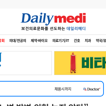
변경
사고
수첩
학회
의대/전공의
제약·바이오
의료기기/IT
간호
치과
약국/
계
6
관리급여 실시
7
지필공 지원책
~2026-08-31
8
수련환경 개선
채용시까지
9
의과대학 입시
 공개채용
채용시까지
10
약가인하
유권해석
정책/통계
공시
채용시까지
~2026-08-15