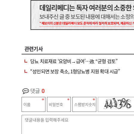
관련기사
당뇨 치료재료 ‘요양비→급여’…政 “균형 검토”
“성인되면 보장 축소, 1형당뇨병 지원 확대 시급”
댓글
0