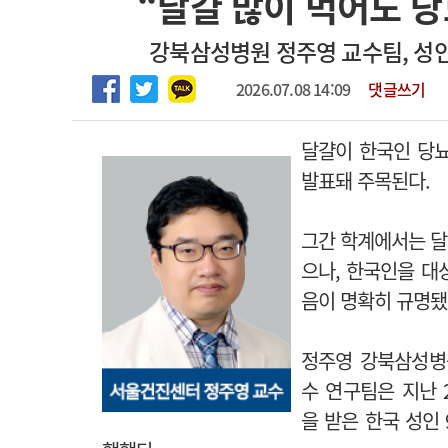
“달걀 많이 먹어도 당
2026년 하반기 인턴 모집
고객센터
회사소개
법적고지
강북삼성병원 정주영 교수팀, 성인
마취통증의학과 임기제 임상의사 채용
2026.07.08 14:09
댓글쓰기
달걀이 한국인 당뇨
발표돼 주목된다.
그간 학계에서는 달
으나, 한국인을 대
음이 명확히 규명됐
정주영 강북삼성병
수 연구팀은 지난 
을 받은 한국 성인 