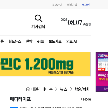
광고안내
회원가입
로그인
|
|
08.07
2026
금요일
기사검색
유통
월드뉴스
한방
e-談
보도자료
의료 AI
지침·기준·평가
약제급여 심사 결과
데일리메디 홈
뉴스
학술/학회
메디라이프
+ More