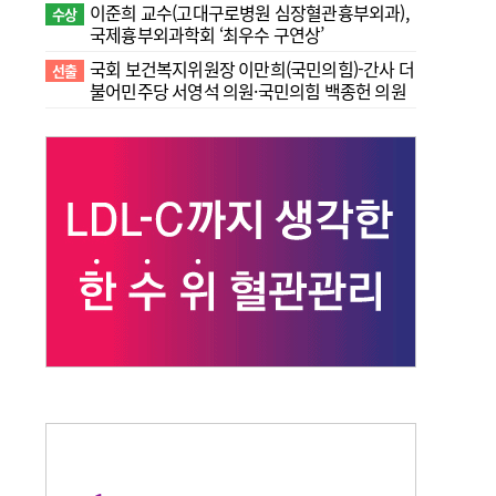
이준희 교수(고대구로병원 심장혈관흉부외과),
수상
국제흉부외과학회 ‘최우수 구연상’
국회 보건복지위원장 이만희(국민의힘)-간사 더
선출
불어민주당 서영석 의원·국민의힘 백종헌 의원