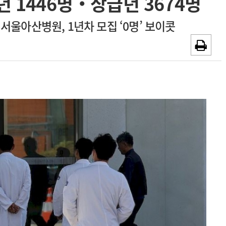
년 1446명‧상급년 3674명
~2026-08-31
광고안내
울아산병원, 1년차 모집 ‘0명’ 보이콧
채용시까지