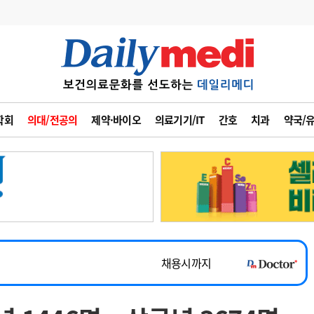
변경
사고
수첩
학회
의대/전공의
제약·바이오
의료기기/IT
간호
치과
약국/
계
6
관리급여 실시
7
지필공 지원책
~2026-08-31
8
수련환경 개선
채용시까지
9
의과대학 입시
 공개채용
채용시까지
10
약가인하
유권해석
정책/통계
공시
채용시까지
~2026-08-15