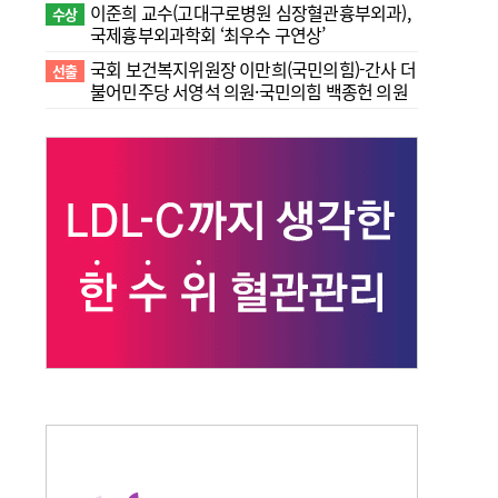
이준희 교수(고대구로병원 심장혈관흉부외과),
수상
국제흉부외과학회 ‘최우수 구연상’
국회 보건복지위원장 이만희(국민의힘)-간사 더
선출
불어민주당 서영석 의원·국민의힘 백종헌 의원