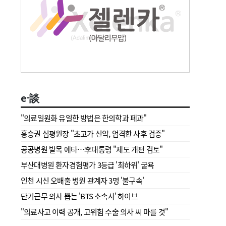
e-談
"의료일원화 유일한 방법은 한의학과 폐과"
홍승권 심평원장 " 초고가 신약, 엄격한 사후 검증"
공공병원 발목 예타…李대통령 "제도 개편 검토"
부산대병원 환자경험평가 3등급 '최하위' 굴욕
인천 시신 오배출 병원 관계자 3명 '불구속'
단기근무 의사 뽑는 'BTS 소속사' 하이브
"의료사고 이력 공개, 고위험 수술 의사 씨 마를 것"