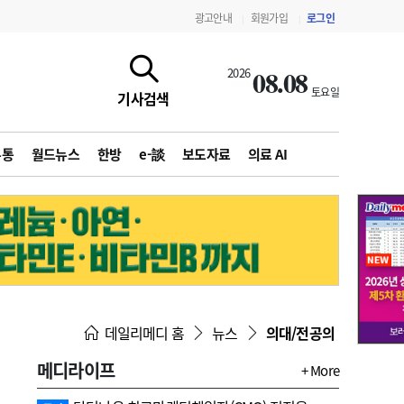
광고안내
회원가입
로그인
|
|
08.08
2026
토요일
기사검색
유통
월드뉴스
한방
e-談
보도자료
의료 AI
지침·기준·평가
약제급여 심사 결과
데일리메디 홈
뉴스
의대/전공의
메디라이프
+ More