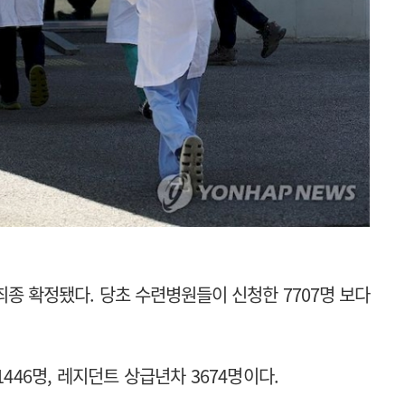
종 확정됐다. 당초 수련병원들이 신청한 7707명 보다
1446명, 레지던트 상급년차 3674명이다.