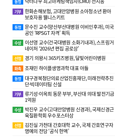
닥터나우 최고마케팅책임자(CMO) 전지웅
동정
한화손해보험, 고대안암병원 소아청소년 환아
기부
보호자용 웰니스키트
문수진 교수( 양산부산대병원 이비인후과), 미국
동정
공인 ‘RPSGT 자격’ 획득
이선영 교수(건국대병원 소화기내과), 스프링거
수상
네이처 ‘2026년 편집 공로상’
경기 의왕시 365키즈병원, 달빛어린이병원
선정
조재민 하이플생명과학 대표 아들
화촉
대구경북첨단의료산업진흥재단, 미래전략추진
동정
단·빅데이터팀 신설
류기성·이옥희 동문 부부, 부산대 의대 발전기금
기부
1억원
박진우 교수(고대안암병원 신경과), 국제신경근
수상
육질환학회 우수포스터상
김진실 가천대 간호대학 교수, 국제 간호연구자
선정
명예의 전당 ‘공식 헌액’