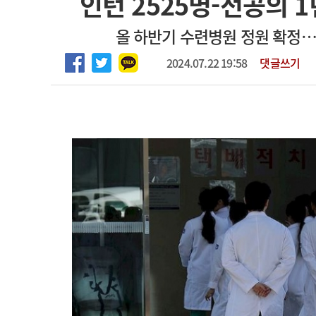
인턴 2525명-전공의 1
2026년 하반기 인턴 모집
고객센터
회사소개
법적고지
올 하반기 수련병원 정원 확정…서
마취통증의학과 임기제 임상의사 채용
2024.07.22 19:58
댓글쓰기