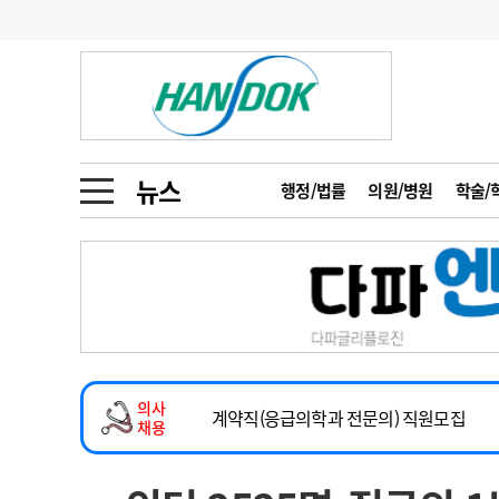
기부
모집
메디인포
인사
부음
오피니언
칼럼
건강정보
금주의 검색어
인물
초대석
피플
뉴스
행정/법률
의원/병원
학술/
1
의사인력 수급 추
동영상뉴스
2
성분명 처방
2026년 하반기 인턴 모집
포토뉴스
포토뉴스
3
AI의료
마취통증의학과 임기제 임상의사 채용
4
전공의 모집 결과
메디 Hospital
지역병원
중소병원
소아청소년과(소아응급전담) 계약직 의사
5
의사국시 합격률
의사
인포메이션
행정처분
판례
계약직(응급의학과 전문의) 직원모집
채용
하반기 전공의(레지던트1년차) 모집
학회·연수강좌
학회/연수강좌
행사