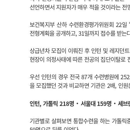
선언하면서 지원자가 매우 적을 것이라는 전
보건복지부 산하 수련환경평가위원회 22일 
전형계획을 공개하고, 31일까지 접수를 받는
상급년차 모집이 이뤄진 후 인턴 및 레지던트
현장이 의정사태에 따른 전공의 집단이탈로 
우선 인턴의 경우 전국 87개 수련병원에 252
을 모집했던 것과 비교하면 기관은 2배, 인원은
‧
‧
인턴, 가톨릭 218명
서울대 159명
세브란
기관별로 살펴보면 통합수련을 하는 가톨릭중
59명으로 뒤를 이었다.