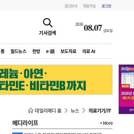
광고안내
회원가입
로그인
|
|
08.07
2026
금요일
기사검색
유통
월드뉴스
한방
e-談
보도자료
의료 AI
지침·기준·평가
약제급여 심사 결과
데일리메디 홈
뉴스
의료기기/IT
메디라이프
+ More