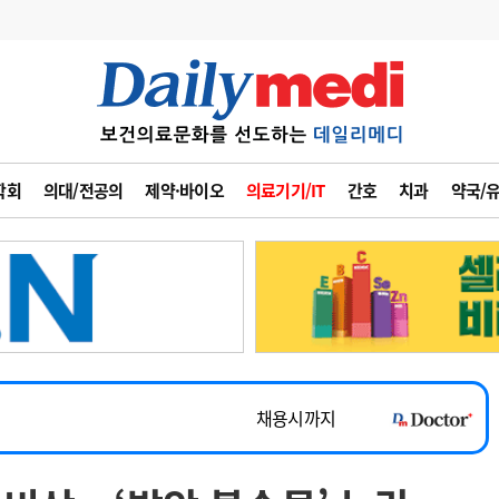
변경
사고
수첩
학회
의대/전공의
제약·바이오
의료기기/IT
간호
치과
약국/
계
6
관리급여 실시
7
지필공 지원책
~2026-08-31
8
수련환경 개선
채용시까지
9
의과대학 입시
 공개채용
채용시까지
10
약가인하
유권해석
정책/통계
공시
채용시까지
~2026-08-15