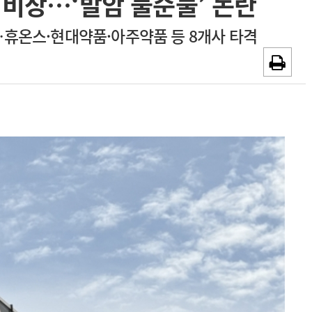
비상…‘발암 불순물’ 논란
~2026-08-31
광고안내
…휴온스·현대약품·아주약품 등 8개사 타격
채용시까지