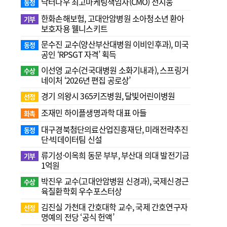
닥터나우 최고마케팅책임자(CMO) 전지웅
동정
한화손해보험, 고대안암병원 소아청소년 환아
기부
보호자용 웰니스키트
문수진 교수( 양산부산대병원 이비인후과), 미국
동정
공인 ‘RPSGT 자격’ 획득
이선영 교수(건국대병원 소화기내과), 스프링거
수상
네이처 ‘2026년 편집 공로상’
경기 의왕시 365키즈병원, 달빛어린이병원
선정
조재민 하이플생명과학 대표 아들
화촉
대구경북첨단의료산업진흥재단, 미래전략추진
동정
단·빅데이터팀 신설
류기성·이옥희 동문 부부, 부산대 의대 발전기금
기부
1억원
박진우 교수(고대안암병원 신경과), 국제신경근
수상
육질환학회 우수포스터상
김진실 가천대 간호대학 교수, 국제 간호연구자
선정
명예의 전당 ‘공식 헌액’