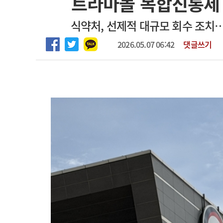
트라마돌 복합진통제 
2026년 하반기 인턴 모집
고객센터
회사소개
법적고지
식약처, 선제적 대규모 회수 조치
마취통증의학과 임기제 임상의사 채용
2026.05.07 06:42
댓글쓰기