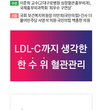
이준희 교수(고대구로병원 심장혈관흉부외과),
수상
국제흉부외과학회 ‘최우수 구연상’
국회 보건복지위원장 이만희(국민의힘)-간사 더
선출
불어민주당 서영석 의원·국민의힘 백종헌 의원