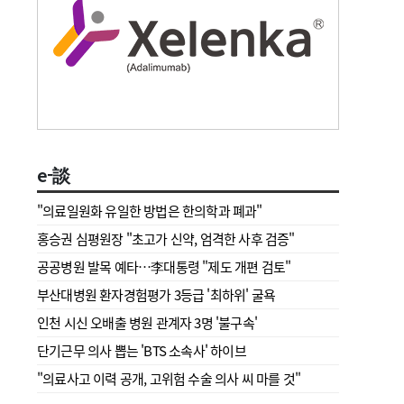
e-談
"의료일원화 유일한 방법은 한의학과 폐과"
홍승권 심평원장 " 초고가 신약, 엄격한 사후 검증"
공공병원 발목 예타…李대통령 "제도 개편 검토"
부산대병원 환자경험평가 3등급 '최하위' 굴욕
인천 시신 오배출 병원 관계자 3명 '불구속'
단기근무 의사 뽑는 'BTS 소속사' 하이브
"의료사고 이력 공개, 고위험 수술 의사 씨 마를 것"