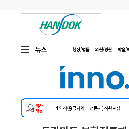
기부
모집
메디인포
인사
부음
오피니언
칼럼
건강정보
금주의 검색어
인물
초대석
피플
뉴스
행정/법률
의원/병원
학술/
1
의사인력 수급 추
동영상뉴스
2
성분명 처방
2026년 하반기 인턴 모집
포토뉴스
포토뉴스
3
AI의료
마취통증의학과 임기제 임상의사 채용
4
전공의 모집 결과
메디 Hospital
지역병원
중소병원
소아청소년과(소아응급전담) 계약직 의사
5
의사국시 합격률
의사
인포메이션
행정처분
판례
계약직(응급의학과 전문의) 직원모집
채용
하반기 전공의(레지던트1년차) 모집
학회·연수강좌
학회/연수강좌
행사